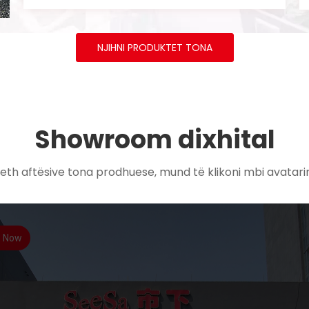
NJIHNI PRODUKTET TONA
Showroom dixhital
th aftësive tona prodhuese, mund të klikoni mbi avatarin