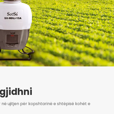
zgjidhni
në ujitjen për kopshtarinë e shtëpisë kohët e