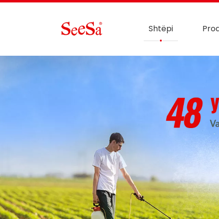
Shtëpi
Pro
LEXO MË SHUMË