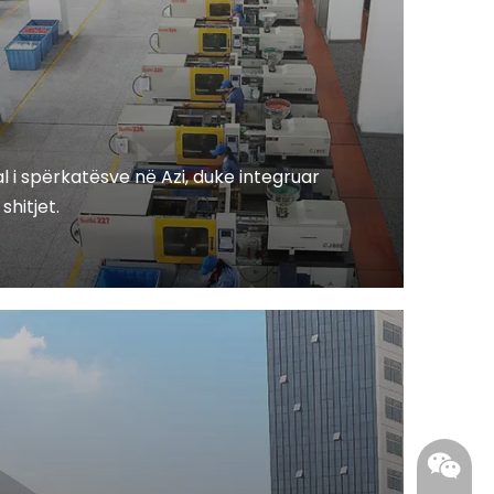
 i spërkatësve në Azi, duke integruar
shitjet.