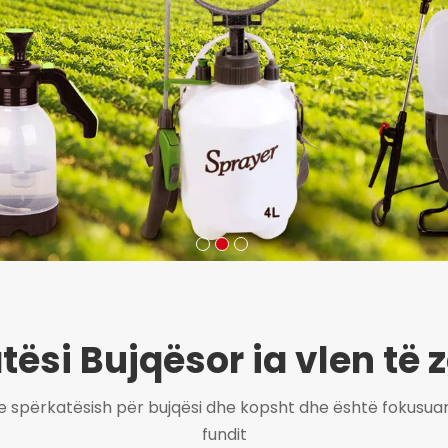
ësi Bujqësor ia vlen të 
 spërkatësish për bujqësi dhe kopsht dhe është fokusuar 
fundit