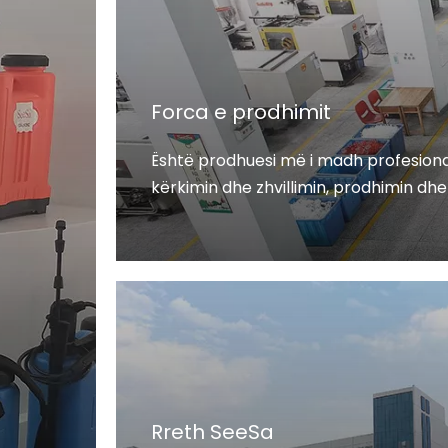
Forca e prodhimit
Është prodhuesi më i madh profesional
kërkimin dhe zhvillimin, prodhimin dhe 
Rreth SeeSa