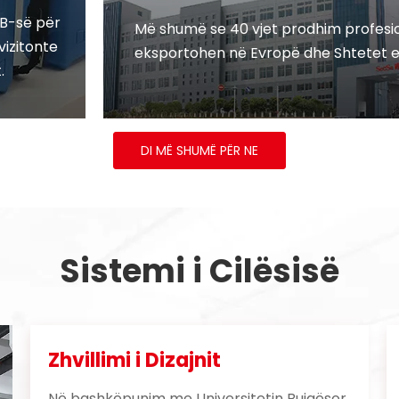
B-së për
Më shumë se 40 vjet prodhim profesi
vizitonte
eksportohen në Evropë dhe Shtetet e
.
DI MË SHUMË PËR NE
Sistemi i Cilësisë
Zhvillimi i Dizajnit
Në bashkëpunim me Universitetin Bujqësor