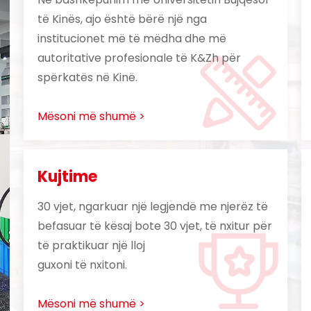
të Kinës, ajo është bërë një nga
institucionet më të mëdha dhe më
autoritative profesionale të K&Zh për
spërkatës në Kinë.
Mësoni më shumë >
Kujtime
30 vjet, ngarkuar një legjendë me njerëz të
befasuar të kësaj bote 30 vjet, të nxitur për
të praktikuar një lloj
guxoni të nxitoni.
Mësoni më shumë >