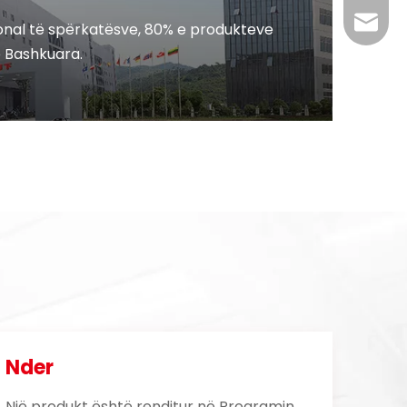
edward
onal të spërkatësve, 80% e produkteve
 Bashkuara.
+86 137
Nder
Një produkt është renditur në Programin