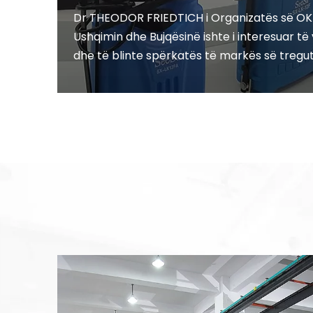
Dr THEODOR FRIEDTICH i Organizatës së OK
Ushqimin dhe Bujqësinë ishte i interesuar të 
dhe të blinte spërkatës të markës së tregut