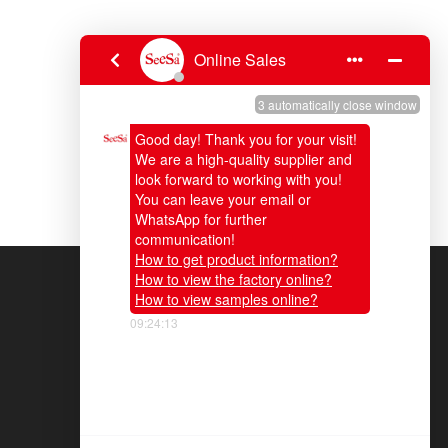
6-07-08
2026-07-06
Bog 'shlangi ko'krak sotib olish bo'yicha qo'llanma | Uy va tijorat maqsadlarida foydalanish uchun vertikal ABS TPR nozul
Yoqimli Trigger purkagich | Uy va bog'dorchilik uchun yuqori darajadagi mehnatni tejaydigan ko'p funktsiyali purkagich
Ortimizdan yuring