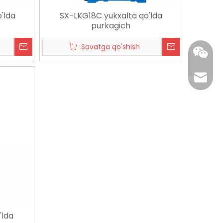
'lda
SX-LKG18C yukxalta qo'lda
purkagich
Savatga qo'shish
edward
+86 137
'lda