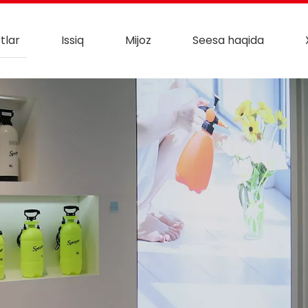
tlar
Issiq
Mijoz
Seesa haqida