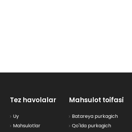
15
2026-07-03
202
Qo'llanma va elektr sumkali purkagich: fermerlar qaysi birini tanlashi kerak?
Bog 'shlangi va aravasini qanday tanlash mumkin: kichik balkonlar va katta villa hovlisi uchun eng yaxshi xaridor qo'llanmasi
Tez havolalar
Mahsulot toifasi
Uy
Batareya purkagich
Mahsulotlar
Qo'lda purkagich