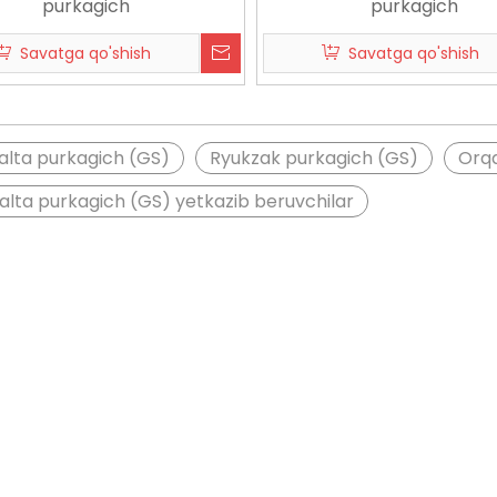
purkagich
purkagich
Savatga qo'shish
Savatga qo'shish
xalta purkagich (GS)
Ryukzak purkagich (GS)
Orqa
alta purkagich (GS) yetkazib beruvchilar