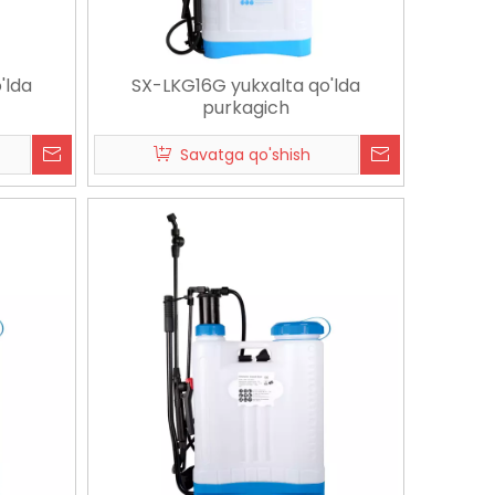
'lda
SX-LKG16G yukxalta qo'lda
purkagich
Savatga qo'shish