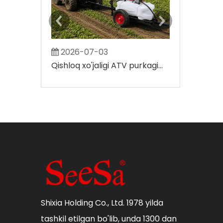
2026-07-03
2026-07-
Qishloq xo'jaligi ATV purkagichi qancha erni qoplashi mumkin?
Shixia Holding Co., Ltd. 1978 yilda
tashkil etilgan bo'lib, unda 1300 dan