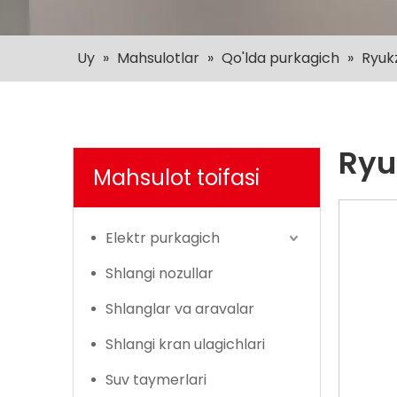
Uy
»
Mahsulotlar
»
Qo'lda purkagich
»
Ryuk
Ryu
Mahsulot toifasi
Elektr purkagich
Shlangi nozullar
Shlanglar va aravalar
Shlangi kran ulagichlari
Suv taymerlari