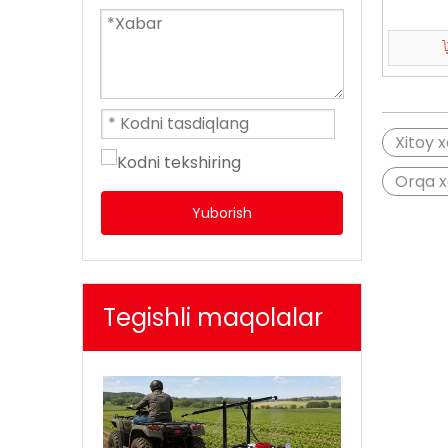
Xitoy 
Orqa x
Yuborish
Tegishli maqolalar