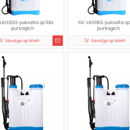
LKG20G yukxalta qo'lda
SX-LKG18G yukxalta qo
purkagich
purkagich
Savatga qo'shish
Savatga qo'shish