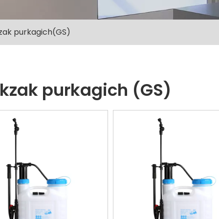
zak purkagich(GS)
kzak purkagich (GS)