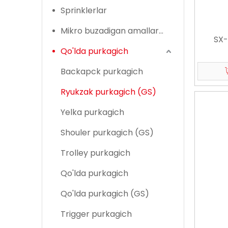
Sprinklerlar
Mikro buzadigan amallar bilan sug'orish
SX-
Qo'lda purkagich
Backapck purkagich
Ryukzak purkagich (GS)
Yelka purkagich
Shouler purkagich (GS)
Trolley purkagich
Qo'lda purkagich
Qo'lda purkagich (GS)
Trigger purkagich