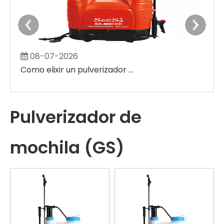
08-07-2026
0
Como elixir un pulverizador eléctrico agrícola alimentado por batería
Pulverizador de
mochila (GS)