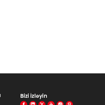
08-2026
07-06-2026
Bağ Şlanqı Nozzle Alış Bələdçisi | Ev və Kommersiya İstifadəsi üçün Şaquli ABS TPR Nozzle
Cute Trigger Sprayer | Ev və Bağçılıq üçün Premium Əməyə qənaət edən Çoxfunksiyalı Çiləyici
a
Bizi İzləyin