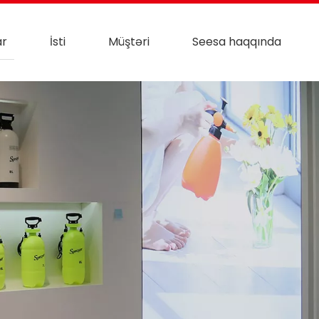
ar
İsti
Müştəri
Seesa haqqında