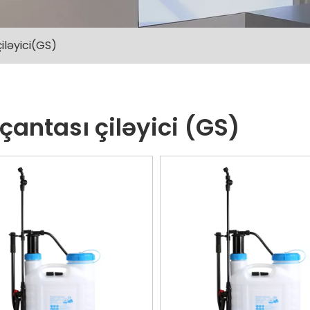
çiləyici(GS)
 çantası çiləyici (GS)