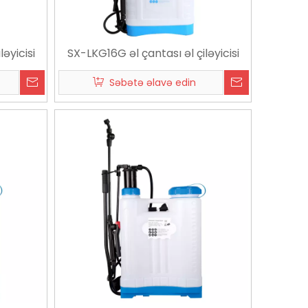
əyicisi
SX-LKG16G əl çantası əl çiləyicisi
Səbətə əlavə edin