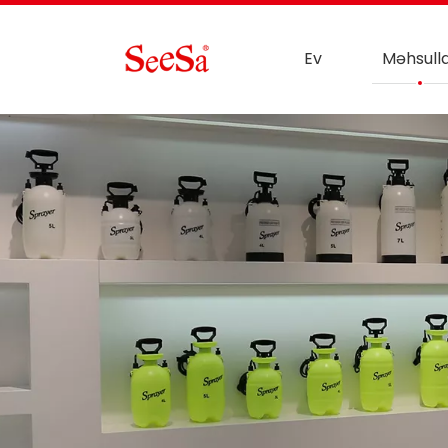
Ev
Məhsull