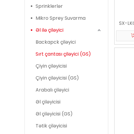
Sprinklerlər
Mikro Sprey Suvarma
SX-LKG
Əl ilə çiləyici
Backapck çiləyici
Sırt çantası çiləyici (GS)
Çiyin çiləyicisi
Çiyin çiləyicisi (GS)
Arabalı çiləyici
Əl çiləyicisi
Əl çiləyicisi (GS)
Tətik çiləyicisi