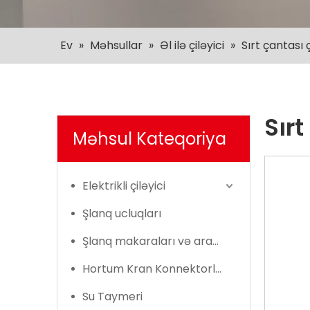
Ev
»
Məhsullar
»
Əl ilə çiləyici
»
Sırt çantası 
Sırt
Məhsul Kateqoriya
Elektrikli çiləyici
Şlanq ucluqları
Şlanq makaraları və arabalar
Hortum Kran Konnektorları
Su Taymeri