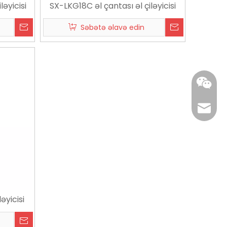
ləyicisi
SX-LKG18C əl çantası əl çiləyicisi
Səbətə əlavə edin
edward
əyicisi
+86 137