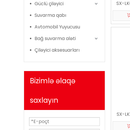
SX-LKG
Güclü çiləyici
Suvarma qabı
Avtomobil Yuyucusu
Bağ suvarma aləti
Çiləyici aksesuarları
Bizimlə əlaqə
saxlayın
SX-LKG