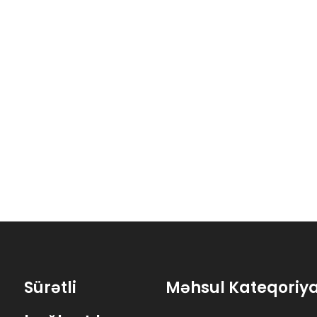
15
07-03-2026
07-
Manual Vs Elektrikli Çanta Püskürtücü: Fermerlər Hansını Seçməlidir?
Bağ şlanq çarxını və arabasını necə seçmək olar: Kiçik eyvanlar və böyük villa həyəti üçün son alıcı bələdçisi
Sürətli
Məhsul Kateqoriy