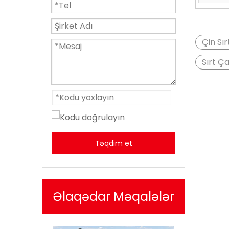
Çin Sı
Sırt Ç
Təqdim et
Əlaqədar Məqalələr