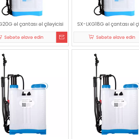
20G əl çantası əl çiləyicisi
SX-LKG18G əl çantası əl çil
Səbətə əlavə edin
Səbətə əlavə edin