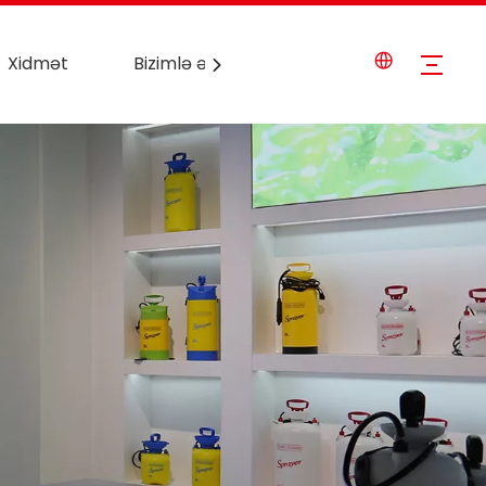
Xidmət
Bizimlə əlaqə saxlayın
Xəbərlər