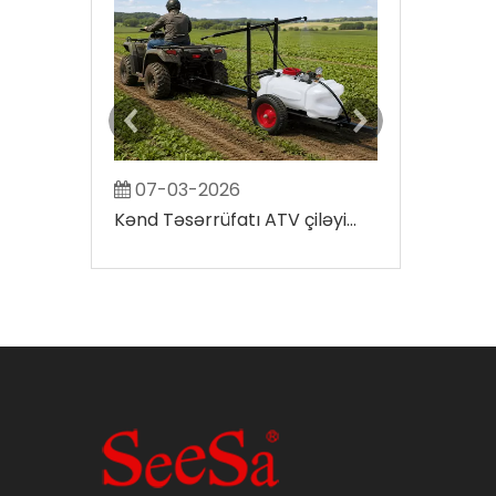
07-03-2026
2026-07-
Kənd Təsərrüfatı ATV çiləyicisi nə qədər ərazini əhatə edə bilər?