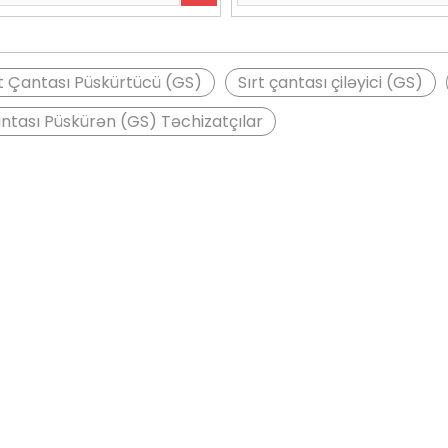
rt Çantası Püskürtücü (GS)
Sırt çantası çiləyici (GS)
antası Püskürən (GS) Təchizatçılar