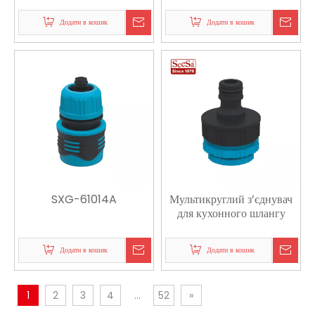
адаптований до садового
Додати в кошик
Додати в кошик
крана
SXG-61014A
Мультикруглий з’єднувач
для кухонного шлангу
Додати в кошик
Додати в кошик
1
2
3
4
...
52
»