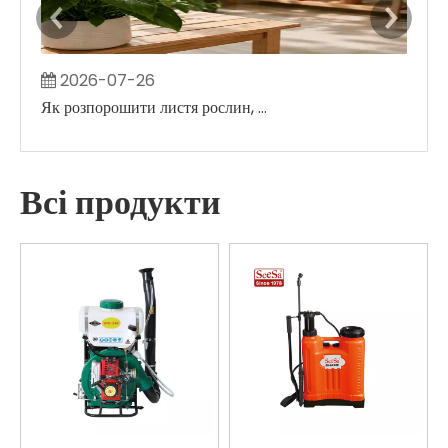
2026-07-26
2
Як розпорошити листя рослин, не створюючи великих вологих плям
Всі продукти