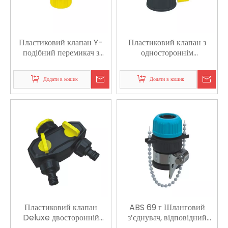
Пластиковий клапан Y-
Пластиковий клапан з
подібний перемикач з
одностороннім
шарніром, адаптованим до
перемикачем, адаптований
кухонного крана
до крана ванної кімнати
Додати в кошик
Додати в кошик
Пластиковий клапан
ABS 69 г Шланговий
Deluxe двосторонній
з’єднувач, відповідний
перехідний кран,
шлангу 1/2’-5/8’