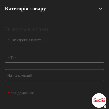
Категорія товару
Зв'яжіться з нами
Електронна пошта
*
Тел
*
Назва компанії
повідомлення
*