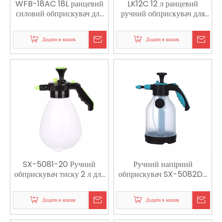
WFB-18AC 18L ранцевий
LK12C 12 л ранцевий
силовий обприскувач для
ручний обприскувач для
боротьби зі шкідниками та
сільського господарства,
дезінфекції сільського
садівництва та боротьби зі
Додати в кошик
Додати в кошик
господарства
шкідниками
SX-5081-20 Ручний
Ручний напірний
обприскувач тиску 2 л для
обприскувач SX-5082D-
садівництва, прибирання
15
та санітарії
Додати в кошик
Додати в кошик