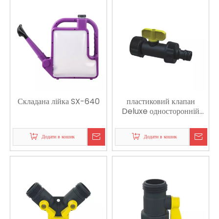
Складана лійка SX-640
пластиковий клапан
Deluxe односторонній
перехідник, адаптований
до кухонного крана
Додати в кошик
Додати в кошик