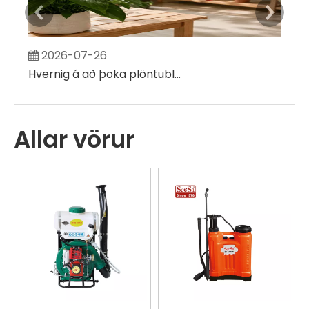
2026-07-26
2
Hvernig á að þoka plöntublöðum án þess að búa til stóra blauta bletti
Allar vörur