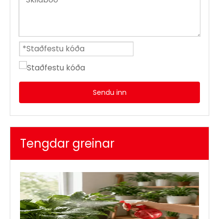
Sendu inn
Tengdar greinar