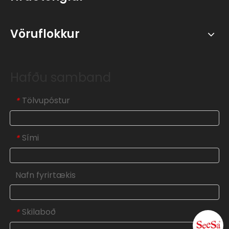
Vöruflokkur
Hafðu samband
Tölvupóstur
*
Sími
*
Nafn fyrirtækis
Skilaboð
*