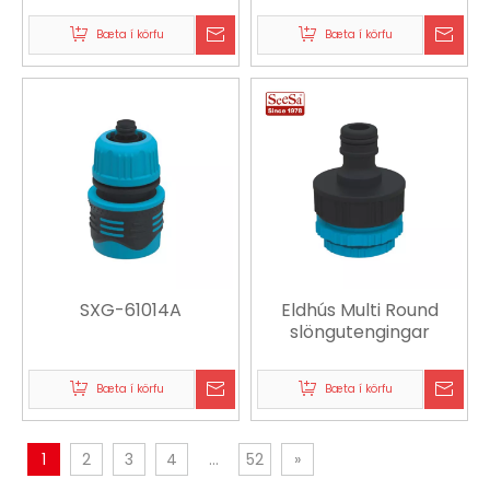
garðinum
Bæta í körfu
Bæta í körfu
SXG-61014A
Eldhús Multi Round
slöngutengingar
Bæta í körfu
Bæta í körfu
1
2
3
4
...
52
»