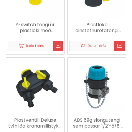
Y-switch tengi úr
Plastloka
plastloki með
einstefnurofatengi
snúningssnúningi
aðlagað að krana á
aðlagað að krana í
baðherbergi
Bæta í körfu
Bæta í körfu
eldhúsi
Plastventill Deluxe
ABS 69g slöngutengi
tvíhliða kranamillistykki
sem passar 1/2'-5/8'
aðlagað að krana í
slöngu