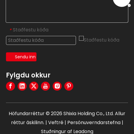
Staðfestu kóða
*
Sendu inn
Fylgdu okkur
Höfundarréttur ©
2026
Shixia Holding Co., Ltd. Allur
réttur áskilinn. |
Veftré
|
Persónuverndarstefna
|
Stuðningur af
Leadong