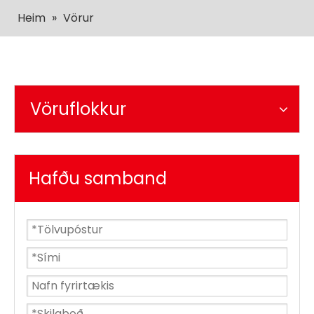
Heim
»
Vörur
Vöruflokkur
Hafðu samband