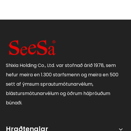
Shixia Holding Co., Ltd. var stofnað árið 1978, sem
hefur meira en 1.300 starfsmenn og meira en 500
sett af ýmsum sprautumótunarvélum,
blástursmótunarvélum og öðrum háþróuðum
búnaði.
Hraðtenglar