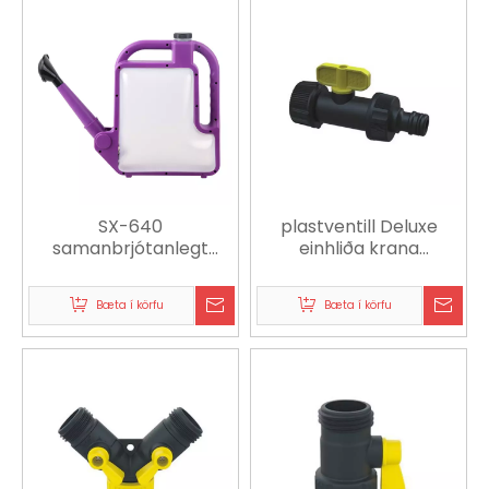
SX-640
plastventill Deluxe
samanbrjótanlegt
einhliða krana
vatnskanna
millistykki aðlagað að
krana í eldhúsi
Bæta í körfu
Bæta í körfu