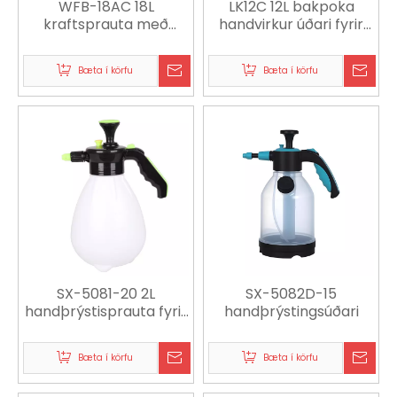
WFB-18AC 18L
LK12C 12L bakpoka
kraftsprauta með
handvirkur úðari fyrir
hnífapakka fyrir
landbúnað, garðyrkju
meindýraeyðingu og
og meindýraeyðingu
Bæta í körfu
Bæta í körfu
sótthreinsun í
landbúnaði
SX-5081-20 2L
SX-5082D-15
handþrýstisprauta fyrir
handþrýstingsúðari
garðyrkju, þrif og
hreinlætisaðstöðu
Bæta í körfu
Bæta í körfu