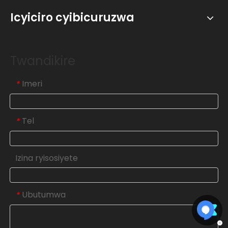
Icyiciro cyibicuruzwa
Twandikire
Imeri
*
Tel
*
Izina ryisosiyete
Ubutumwa
*