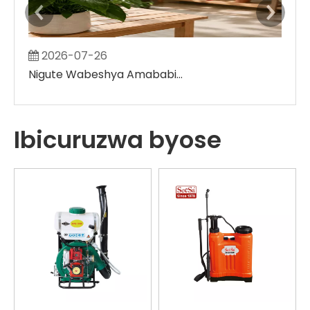
2026-07-26
2
Nigute Wabeshya Amababi y'Ibihingwa Utarinze gukora ibibanza binini bitose
Ibicuruzwa byose