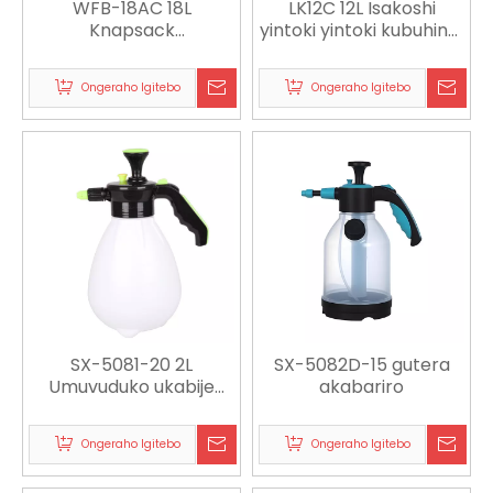
WFB-18AC 18L
LK12C 12L Isakoshi
Knapsack
yintoki yintoki kubuhinzi,
Amashanyarazi yo
guhinga no kurwanya
kurwanya udukoko
udukoko
Ongeraho Igitebo
Ongeraho Igitebo
twangiza ubuhinzi
SX-5081-20 2L
SX-5082D-15 gutera
Umuvuduko ukabije
akabariro
wamaboko yo guhinga,
guhanagura no kugira
Ongeraho Igitebo
Ongeraho Igitebo
isuku