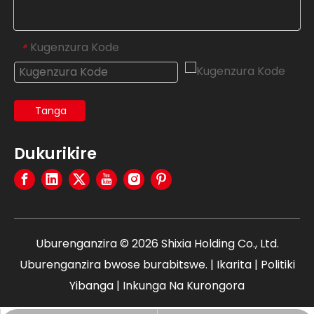
Kugenzura Kode
*
Tanga
Dukurikire
Uburenganzira ©
2026
Shixia Holding Co., Ltd.
Uburenganzira bwose burabitswe. |
Ikarita
|
Politiki
Yibanga
| Inkunga Na
Kurongora