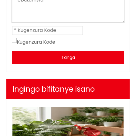
Tanga
Ingingo bifitanye isano