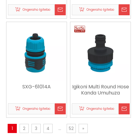
Kanda Kumurima
Ongeraho Igitebo
Ongeraho Igitebo
SXG-61014A
Igikoni Multi Round Hose
Kanda Umuhuza
Ongeraho Igitebo
Ongeraho Igitebo
1
2
3
4
...
52
»