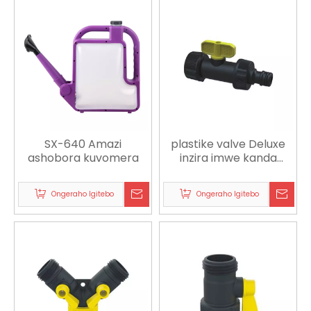
SX-640 Amazi
plastike valve Deluxe
ashobora kuvomera
inzira imwe kanda
adapt yahujwe no
gukanda igikoni
Ongeraho Igitebo
Ongeraho Igitebo