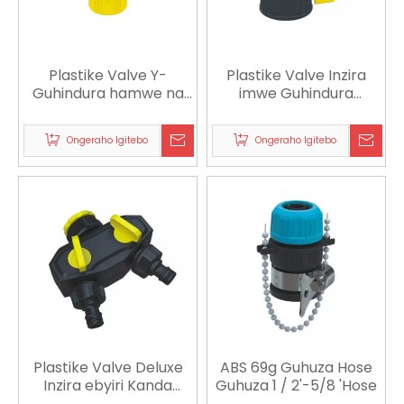
Plastike Valve Y-
Plastike Valve Inzira
Guhindura hamwe na
imwe Guhindura
Swivel Yamenyereye
Coupling Yamenyereye
Kanda Igikoni
Kanda Ubwiherero
Ongeraho Igitebo
Ongeraho Igitebo
Plastike Valve Deluxe
ABS 69g Guhuza Hose
Inzira ebyiri Kanda
Guhuza 1 / 2'-5/8 'Hose
Adaptor Yamenyereye