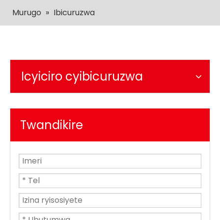
Murugo
»
Ibicuruzwa
Icyiciro cyibicuruzwa
Twandikire