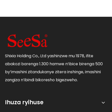
Shixia Holding Co., Ltd yashinzwe mu 1978, ifite
abakozi barenga 1.300 hamwe n’ibice birenga 500
by’imashini zitandukanye zitera inshinge, imashini
zangiza n’ibindi bikoresho bigezweho.
Ihuza ryihuse