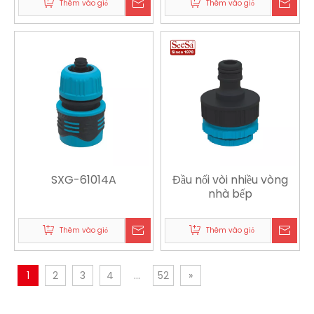
Thêm vào giỏ
Thêm vào giỏ
SXG-61014A
Đầu nối vòi nhiều vòng
nhà bếp
Thêm vào giỏ
Thêm vào giỏ
1
2
3
4
...
52
»