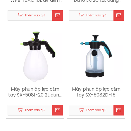
WFB-18AC 18L để kiểm
ba lô LK12C 12L dùng
soát và khử trùng dịch
cho nông nghiệp, làm
hại nông nghiệp
vườn & kiểm soát dịch
Thêm vào giỏ
Thêm vào giỏ
hại
Máy phun áp lực cầm
Máy phun áp lực cầm
tay SX-5081-20 2L dùng
tay SX-5082D-15
làm vườn, dọn dẹp và vệ
sinh
Thêm vào giỏ
Thêm vào giỏ