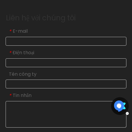
Liên hệ với chúng tôi
E-mail
*
Điện thoại
*
Tên công ty
Tin nhắn
*