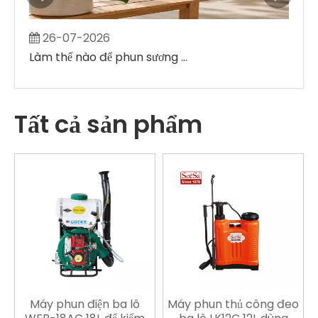
26-07-2026
2
Làm thế nào để phun sương lên lá cây mà không tạo ra những đốm ướt lớn
Tất cả sản phẩm
Máy phun điện ba lô
Máy phun thủ công đeo