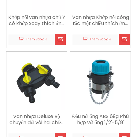
Khớp nối van nhựa chữ Y
Van nhựa Khớp nối công
có khớp xoay thích ứng
tắc một chiều thích ứng
với vòi bếp
với vòi phòng tắm
Thêm vào giỏ
Thêm vào giỏ
Van nhựa Deluxe Bộ
Đầu nối ống ABS 69g Phù
chuyển đổi vòi hai chiều
hợp với ống 1/2'-5/8'
thích ứng với vòi của
vườn