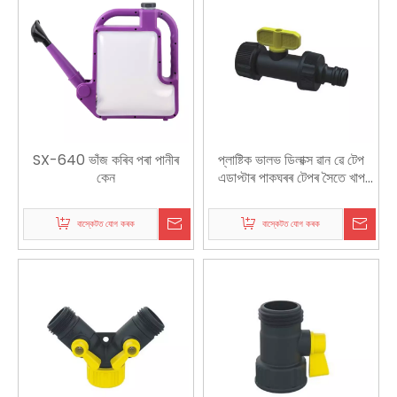
SX-640 ভাঁজ কৰিব পৰা পানীৰ
প্লাষ্টিক ভালভ ডিলাক্স ৱান ৱে টেপ
কেন
এডাপ্টাৰ পাকঘৰৰ টেপৰ সৈতে খাপ
খোৱা
বাস্কেটত যোগ কৰক
বাস্কেটত যোগ কৰক