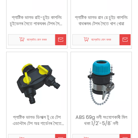
প্লাষ্টিক ভালভ ৱাই-চুইচ কাপলিং
প্লাষ্টিক ভালভ ৱান ৱে চুইচ কাপলিং
চুইভেলৰ সৈতে পাকঘৰৰ টেপৰ সৈতে
বাথৰুমৰ টেপৰ সৈতে খাপ খোৱা
খাপ খোৱা
বাস্কেটত যোগ কৰক
বাস্কেটত যোগ কৰক
প্লাষ্টিক ভালভ ডিলাক্স টু ৱে টেপ
ABS 69g নলী সংযোগকাৰী মিল
এডাপ্টাৰ টেপ অৱ গাৰ্ডেনৰ সৈতে
থকা 1/2'-5/8' নলী
অভিযোজিত