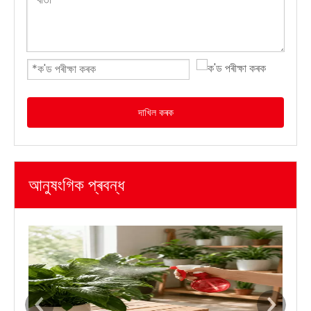
দাখিল কৰক
আনুষংগিক প্ৰবন্ধ