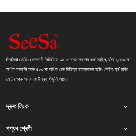
শ্বিক্সিয়া হোল্ডিং কোম্পানী লিমিটেডে ১৯৭৮ চনত স্থাপন কৰা হৈছিল, য'ত ১,৩০০ৰো
অধিক কৰ্মচাৰী আৰু ৫০০ৰো অধিক ছেট বিভিন্ন ইনজেকচন মল্ডিং মেচিন, ব্ল' মল্ডিং
মেচিন আৰু অন্যান্য উন্নত সঁজুলি আছে।
দ্ৰুত লিংক
পণ্যৰ শ্ৰেণী