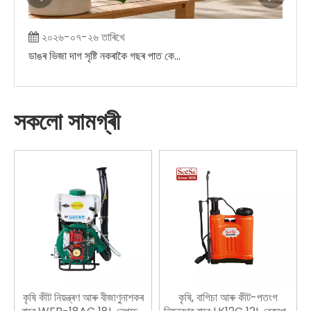
২০২৬-০৭-২৬ তাৰিখে
২
ডাঙৰ ভিজা দাগ সৃষ্টি নকৰাকৈ গছৰ পাত কেনেকৈ কুঁৱলী কৰিব পাৰি
সকলো সামগ্ৰী
কৃষি কীট নিয়ন্ত্ৰণ আৰু বীজাণুনাশকৰ
কৃষি, বাগিচা আৰু কীট-পতংগ