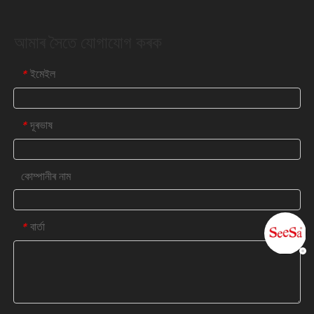
আমাৰ সৈতে যোগাযোগ কৰক
ইমেইল
*
দূৰভাষ
*
কোম্পানীৰ নাম
বাৰ্তা
*