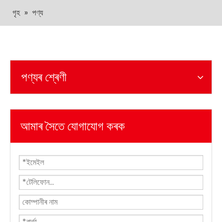
গৃহ
»
পণ্য
পণ্যৰ শ্ৰেণী
আমাৰ সৈতে যোগাযোগ কৰক