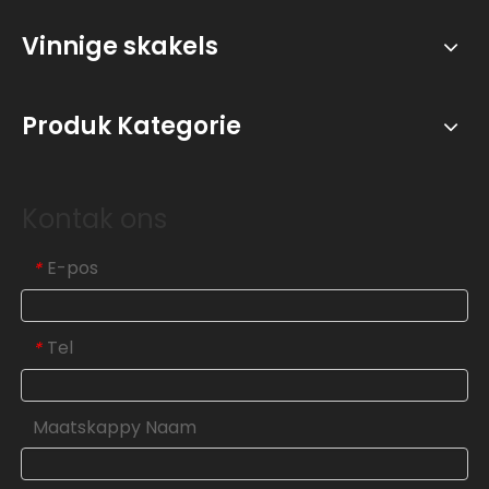
Vinnige skakels
Produk Kategorie
Kontak ons
E-pos
*
Tel
*
Maatskappy Naam