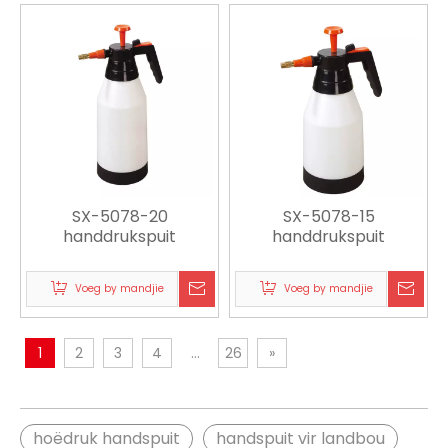
SX-5078-20
SX-5078-15
handdrukspuit
handdrukspuit
Voeg by mandjie
Voeg by mandjie
1
2
3
4
...
26
»
hoëdruk handspuit
handspuit vir landbou