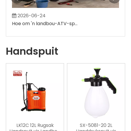
2026-06-24
2
Hoe om 'n landbou-ATV-spuit te onderhou
Handspuit
LK12C 12L Rugsak
SX-5081-20 2L