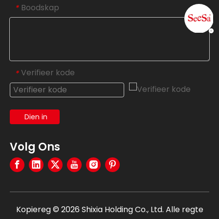
Boodskap
*
Verifieer kode
*
Dien in
Volg Ons
Kopiereg ©
2026
Shixia Holding Co., Ltd. Alle regte