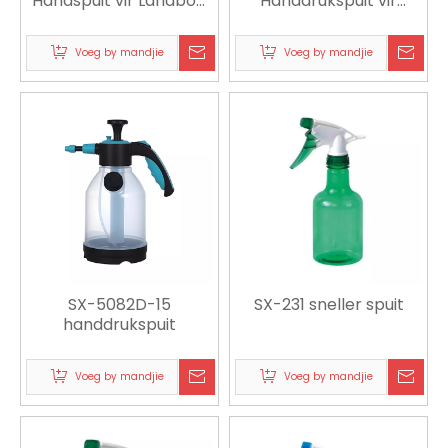
Handspuit vir Landbou,
Handdrukspuit vir
Tuinmaak en
tuinmaak, skoonmaak
Plaagbeheer
en sanitasie
Voeg by mandjie
Voeg by mandjie
SX-5082D-15
SX-231 sneller spuit
handdrukspuit
Voeg by mandjie
Voeg by mandjie