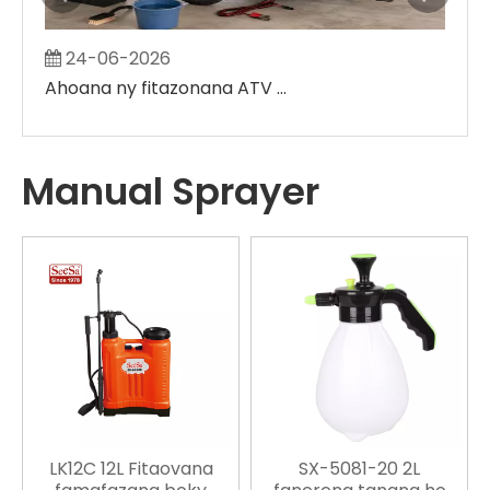
24-06-2026
2
Ahoana ny fitazonana ATV Sprayer amin'ny fambolena
Manual Sprayer
LK12C 12L Fitaovana
SX-5081-20 2L