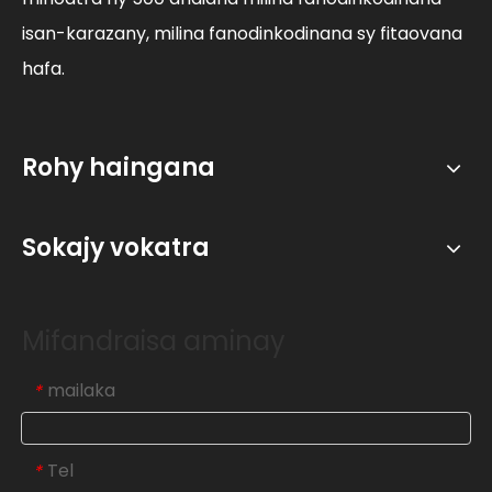
isan-karazany, milina fanodinkodinana sy fitaovana
hafa.
Rohy haingana
Sokajy vokatra
Mifandraisa aminay
mailaka
*
Tel
*