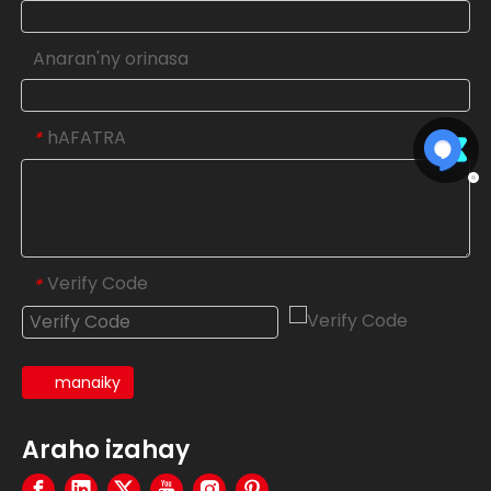
Anaran'ny orinasa
hAFATRA
*
Verify Code
*
manaiky
Araho izahay