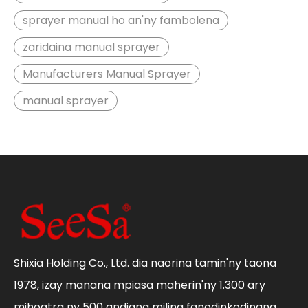
sprayer manual ho an'ny fambolena
zaridaina manual sprayer
Manufacturers Manual Sprayer
manual sprayer
Shixia Holding Co., Ltd. dia naorina tamin'ny taona
1978, izay manana mpiasa maherin'ny 1.300 ary
mihoatra ny 500 andiana milina fanodinkodinana