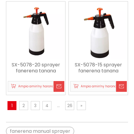
SX-5078-20 sprayer
SX-5078-15 sprayer
fanerena tanana
fanerena tanana
Ampio amin'ny harona
Ampio amin'ny harona
1
2
3
4
...
26
»
fanerena manual sprayer