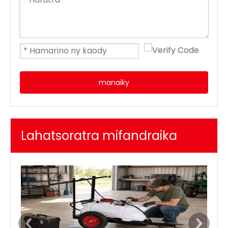
manaiky
Lahatsoratra mifandraika