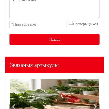
Падаць
Звязаныя артыкулы