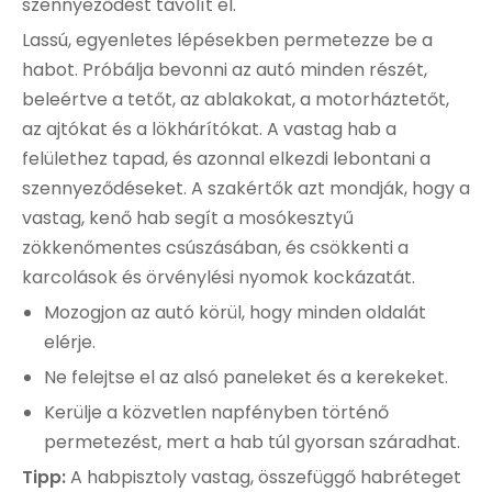
szennyeződést távolít el.
Lassú, egyenletes lépésekben permetezze be a
habot. Próbálja bevonni az autó minden részét,
beleértve a tetőt, az ablakokat, a motorháztetőt,
az ajtókat és a lökhárítókat. A vastag hab a
felülethez tapad, és azonnal elkezdi lebontani a
szennyeződéseket. A szakértők azt mondják, hogy a
vastag, kenő hab segít a mosókesztyű
zökkenőmentes csúszásában, és csökkenti a
karcolások és örvénylési nyomok kockázatát.
Mozogjon az autó körül, hogy minden oldalát
elérje.
Ne felejtse el az alsó paneleket és a kerekeket.
Kerülje a közvetlen napfényben történő
permetezést, mert a hab túl gyorsan száradhat.
Tipp:
A habpisztoly vastag, összefüggő habréteget