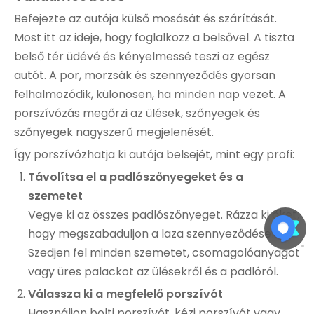
Befejezte az autója külső mosását és szárítását.
Most itt az ideje, hogy foglalkozz a belsővel. A tiszta
belső tér üdévé és kényelmessé teszi az egész
autót. A por, morzsák és szennyeződés gyorsan
felhalmozódik, különösen, ha minden nap vezet. A
porszívózás megőrzi az ülések, szőnyegek és
szőnyegek nagyszerű megjelenését.
Így porszívózhatja ki autója belsejét, mint egy profi:
Távolítsa el a padlószőnyegeket és a
szemetet
Vegye ki az összes padlószőnyeget. Rázza ki őket,
hogy megszabaduljon a laza szennyeződésektől.
Szedjen fel minden szemetet, csomagolóanyagot
vagy üres palackot az ülésekről és a padlóról.
Válassza ki a megfelelő porszívót
Használjon bolti porszívót, kézi porszívót vagy