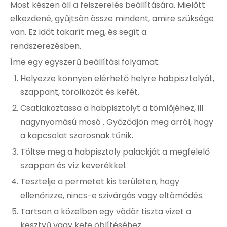
Most készen áll a felszerelés beállítására. Mielőtt
elkezdené, gyűjtsön össze mindent, amire szüksége
van. Ez időt takarít meg, és segít a
rendszerezésben.
Íme egy egyszerű beállítási folyamat:
Helyezze könnyen elérhető helyre habpisztolyát,
szappant, törölközőt és kefét.
Csatlakoztassa a habpisztolyt a tömlőjéhez, ill
nagynyomású mosó
. Győződjön meg arról, hogy
a kapcsolat szorosnak tűnik.
Töltse meg a habpisztoly palackját a megfelelő
szappan és víz keverékkel.
Tesztelje a permetet kis területen, hogy
ellenőrizze, nincs-e szivárgás vagy eltömődés.
Tartson a közelben egy vödör tiszta vizet a
kesztyű vagy kefe öblítéséhez.