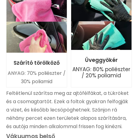
Üveggyökér
Szárító törölköző
ANYAG: 80% poliészter
ANYAG: 70% poliészter /
/ 20% poliamid
30% poliamid
Feltétlenül szárítsa meg az ajtófélfákat, a tükröket
és a csomagtartót. Ezek a foltok gyakran felfogják
a vizet, és később lecsöpöghetnek. Szánjon rá
néhány percet ezen területek alapos szárítására,
és autója minden alkalommal frissen fog kinézni.
Vákuumos belső