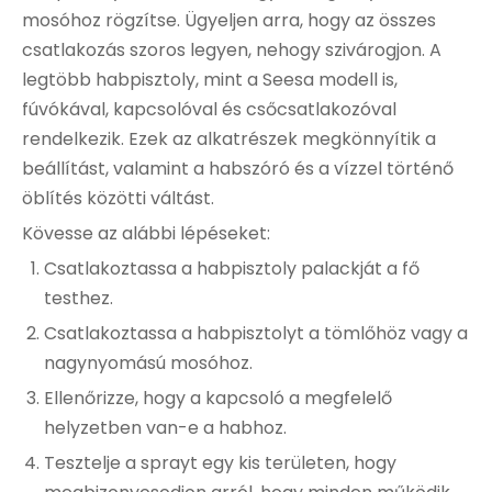
mosóhoz rögzítse. Ügyeljen arra, hogy az összes
csatlakozás szoros legyen, nehogy szivárogjon. A
legtöbb habpisztoly, mint a Seesa modell is,
fúvókával, kapcsolóval és csőcsatlakozóval
rendelkezik. Ezek az alkatrészek megkönnyítik a
beállítást, valamint a habszóró és a vízzel történő
öblítés közötti váltást.
Kövesse az alábbi lépéseket:
Csatlakoztassa a habpisztoly palackját a fő
testhez.
Csatlakoztassa a habpisztolyt a tömlőhöz vagy a
nagynyomású mosóhoz.
Ellenőrizze, hogy a kapcsoló a megfelelő
helyzetben van-e a habhoz.
Tesztelje a sprayt egy kis területen, hogy