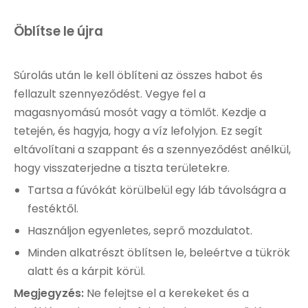
Öblítse le újra
Súrolás után le kell öblíteni az összes habot és
fellazult szennyeződést. Vegye fel a
magasnyomású mosót vagy a tömlőt. Kezdje a
tetején, és hagyja, hogy a víz lefolyjon. Ez segít
eltávolítani a szappant és a szennyeződést anélkül,
hogy visszaterjedne a tiszta területekre.
Tartsa a fúvókát körülbelül egy láb távolságra a
festéktől.
Használjon egyenletes, seprő mozdulatot.
Minden alkatrészt öblítsen le, beleértve a tükrök
alatt és a kárpit körül.
Megjegyzés:
Ne felejtse el a kerekeket és a