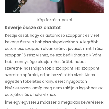
Kép forrása:
pexel
Keverje össze az oldatot
Kezdje azzal, hogy az autómosó szappant és vizet
keverje össze a habpisztolypalackban. A legtöbb
autómosó szappan olyan arányt javasol, mint 1 rész
szappan 16 rész vízhez, de ezt beállíthatja a kívánt
hab mennyisége alapján. Ha sűrűbb habot
szeretne, használjon több szappant. Ha szappant
szeretne spórolni, adjon hozzá több vizet. Nincs
egyetlen tökéletes arány, ezért nyugodtan
kísérletezzen, amíg meg nem találja a legjobbat az
autójához és a helyi vízhez.
Íme egy egyszerű módszer a megoldás keverésére: