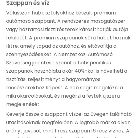
Szappan és víz
Válasszon habpisztolyokhoz készült prémium
autómosó szappant. A rendszeres mosogatószer
vagy háztartási tisztítószerek károsíthatják autója
felületét. A prémium szappanok sűrű habot hoznak
létre, amely tapad az autóhoz, és eltávolítja a
szennyeződéseket. A Nemzetközi Autómosó
Szövetség jelentése szerint a habspecifikus
szappanok használata akár 40%-kal is növelheti a
tisztítási teljesítményt a hagyományos
mosószerekhez képest. A hab segít megelőzni a
mikrokarcolásokat, és megőrzi a festék újszerű
megjelenését.
Keverje össze a szappant vízzel az üvegen található
utasításoknak megfelelően. A legtöbb márka olyan
arányt javasol, mint 1 rész szappan 16 rész vízhez. A