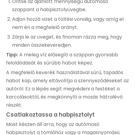
Öntse az ajánlott mennyiségű autómosó
szappant a habpisztolyüvegbe.
Adjon hozzá vizet a töltési vonalig, vagy amíg el
nem éri a megfelelő arányt.
Zárja le az üveget, és finoman rázza meg, hogy
minden összekeveredjen.
Tipp:
A meleg víz elősegíti a szappan gyorsabb
feloldódását és sűrűbb habot képez.
A megfelelő keverék használatával sűrű, tapadós
habot kap, amely eltávolítja a szennyeződéseket az
autóról. Ez a lépés segít megvédeni a festéket a
karcolásoktól, és megkönnyíti a mosás hátralévő
részét.
Csatlakoztassa a habpisztolyt
Most készen áll arra, hogy az autómosó
habpisztolyt a tömlőhöz vagy a magasnyomású