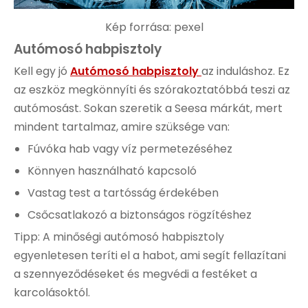
Kép forrása:
pexel
Autómosó habpisztoly
Kell egy jó
Autómosó habpisztoly
az induláshoz. Ez
az eszköz megkönnyíti és szórakoztatóbbá teszi az
autómosást. Sokan szeretik a Seesa márkát, mert
mindent tartalmaz, amire szüksége van:
Fúvóka hab vagy víz permetezéséhez
Könnyen használható kapcsoló
Vastag test a tartósság érdekében
Csőcsatlakozó a biztonságos rögzítéshez
Tipp: A minőségi autómosó habpisztoly
egyenletesen teríti el a habot, ami segít fellazítani
a szennyeződéseket és megvédi a festéket a
karcolásoktól.