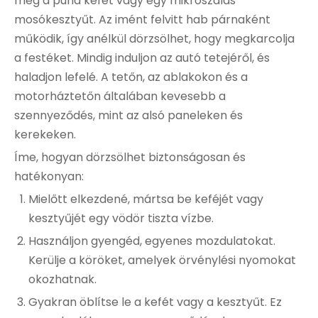
meg a puha kefét vagy egy mikroszálas
mosókesztyűt. Az imént felvitt hab párnaként
működik, így anélkül dörzsölhet, hogy megkarcolja
a festéket. Mindig induljon az autó tetejéről, és
haladjon lefelé. A tetőn, az ablakokon és a
motorháztetőn általában kevesebb a
szennyeződés, mint az alsó paneleken és
kerekeken.
Íme, hogyan dörzsölhet biztonságosan és
hatékonyan:
Mielőtt elkezdené, mártsa be keféjét vagy
kesztyűjét egy vödör tiszta vízbe.
Használjon gyengéd, egyenes mozdulatokat.
Kerülje a köröket, amelyek örvénylési nyomokat
okozhatnak.
Gyakran öblítse le a kefét vagy a kesztyűt. Ez