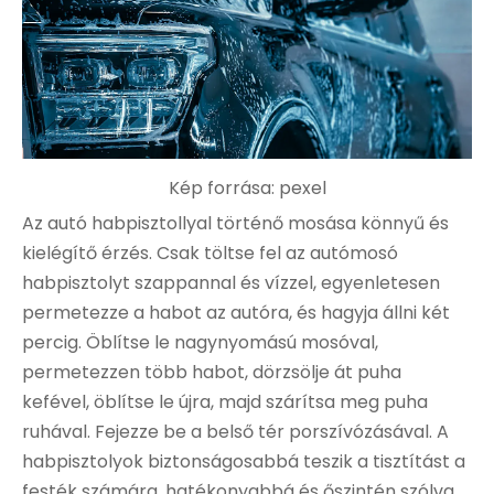
Kép forrása:
pexel
Az autó habpisztollyal történő mosása könnyű és
kielégítő érzés. Csak töltse fel az autómosó
habpisztolyt szappannal és vízzel, egyenletesen
permetezze a habot az autóra, és hagyja állni két
percig. Öblítse le nagynyomású mosóval,
permetezzen több habot, dörzsölje át puha
kefével, öblítse le újra, majd szárítsa meg puha
ruhával. Fejezze be a belső tér porszívózásával. A
habpisztolyok biztonságosabbá teszik a tisztítást a
festék számára, hatékonyabbá és őszintén szólva