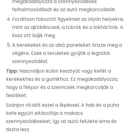
megakadályozza a szennyeződések
felhalmozódását és az autó megkarcolását.
Fordítson fokozott figyelmet az olyan helyekre,
mint az ajtókilincsek, a tükrök és a lökhárítók. A
kosz ott bújik meg.
A kerekeket és az alsó paneleket őrizze meg a
végére. Ezek a területek gyűjtik a legtöbb
szennyeződést.
Tipp:
Használjon külön kesztyűt vagy kefét a
kerekekhez és a gumikhoz. Ez megakadályozza,
hogy a fékpor és a szemcsék megkarcolják a
festéket.
Szánjon rá időt ezzel a lépéssel. A hab és a puha
kefe együtt eltávolítja a makacs
szennyeződéseket, így az autó felülete sima és
tiszta lesz.