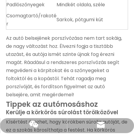
Padlószőnyegek
Mindkét oldala, széle
Csomagtartó/rakoté
Sarkok, pótgumi kút
r
Az autó belsejének porszívózása nem tart sokáig,
de nagy változást hoz. Élvezni fogja a tisztább
utazást, és autója ismét szinte újnak fog érezni
magát. Ráadásul a rendszeres porszívózás segít
megvédeni a kárpitokat és a szőnyegeket a
foltoktól és a kopástól. Tehát ragadja meg
porszívóját, és fordítson figyelmet az autó
belsejére, amit megérdemel!
Tippek az autómosáshoz
Kerülje a körkörös súrolást törölközővel
Kísértést érezhet, hogy körökben súrolja autóját, de
edward@shixia.com
+86 13750613666
ez a szokás károsíthatja a festést. Ha körkörös