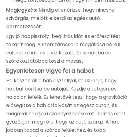
megbizonyosodjon arról, hogy minden működik.
Megjegyzés:
Mindig ellenőrizze, hogy nincs-e
szivárgás, mielőtt elkezdi az egész autó
permetezését.
Egy jó habpisztoly-beállítás időt és erőfeszítést
takarít meg. A szerszámcsere megállása nélkül
válthat a hab és a víz között. Ez simábbá és
szórakoztatóbbá teszi a mosást.
Egyenletesen vigye fel a habot
Ha készen áll a habpisztollyal, itt az ideje, hogy
habbal borítsa be autóját. Kezdje a tetején, és
haladjon lefelé. Ez lehetővé teszi, hogy a gravitáció
elősegítse a hab átfolyását az egész autón, és
magával hordja a szennyeződéseket. Indítás előtt
győződjön meg róla, hogy az autó száraz. A hab
jobban tapad a száraz felülethez, és több