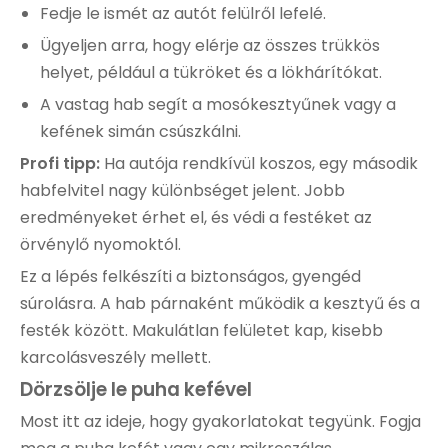
Fedje le ismét az autót felülről lefelé.
Ügyeljen arra, hogy elérje az összes trükkös
helyet, például a tükröket és a lökhárítókat.
A vastag hab segít a mosókesztyűnek vagy a
kefének simán csúszkálni.
Profi tipp:
Ha autója rendkívül koszos, egy második
habfelvitel nagy különbséget jelent. Jobb
eredményeket érhet el, és védi a festéket az
örvénylő nyomoktól.
Ez a lépés felkészíti a biztonságos, gyengéd
súrolásra. A hab párnaként működik a kesztyű és a
festék között. Makulátlan felületet kap, kisebb
karcolásveszély mellett.
Dörzsölje le puha kefével
Most itt az ideje, hogy gyakorlatokat tegyünk. Fogja