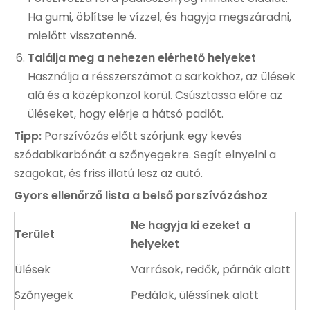
Ha gumi, öblítse le vízzel, és hagyja megszáradni,
mielőtt visszatenné.
Találja meg a nehezen elérhető helyeket
Használja a résszerszámot a sarkokhoz, az ülések
alá és a középkonzol körül. Csúsztassa előre az
üléseket, hogy elérje a hátsó padlót.
Tipp:
Porszívózás előtt szórjunk egy kevés
szódabikarbónát a szőnyegekre. Segít elnyelni a
szagokat, és friss illatú lesz az autó.
Gyors ellenőrző lista a belső porszívózáshoz
Ne hagyja ki ezeket a
Terület
helyeket
Ülések
Varrások, redők, párnák alatt
Szőnyegek
Pedálok, üléssínek alatt