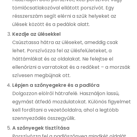
tömlőcsatlakozóval ellátott porszívót. Egy
résszerszám segít elérni a szűk helyeket az
ülések között és a pedálok alatt.
Kezdje az ülésekkel
Csúsztassa hátra az üléseket, ameddig csak
lehet. Porszívózza fel az ülésfelületeket, a
háttámlákat és az oldalakat. Ne felejtse el
ellenőrizni a varratokat és a redőket – a morzsák
szívesen megbújnak ott.
Lépjen a szőnyegekre és a padlóra
Dolgozzon elölről hátrafelé. Használjon lassú,
egymást átfedő mozdulatokat. Különös figyelmet
kell fordítani a vezetőoldalra, ahol a legtöbb
szennyeződés összegyűlik.
A szőnyegek tisztítása
Porszívózza fel a padlószőnyeg mindkét oldalát.