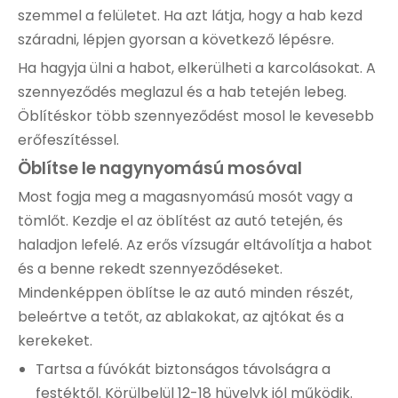
szemmel a felületet. Ha azt látja, hogy a hab kezd
száradni, lépjen gyorsan a következő lépésre.
Ha hagyja ülni a habot, elkerülheti a karcolásokat. A
szennyeződés meglazul és a hab tetején lebeg.
Öblítéskor több szennyeződést mosol le kevesebb
erőfeszítéssel.
Öblítse le nagynyomású mosóval
Most fogja meg a magasnyomású mosót vagy a
tömlőt. Kezdje el az öblítést az autó tetején, és
haladjon lefelé. Az erős vízsugár eltávolítja a habot
és a benne rekedt szennyeződéseket.
Mindenképpen öblítse le az autó minden részét,
beleértve a tetőt, az ablakokat, az ajtókat és a
kerekeket.
Tartsa a fúvókát biztonságos távolságra a
festéktől. Körülbelül 12-18 hüvelyk jól működik.