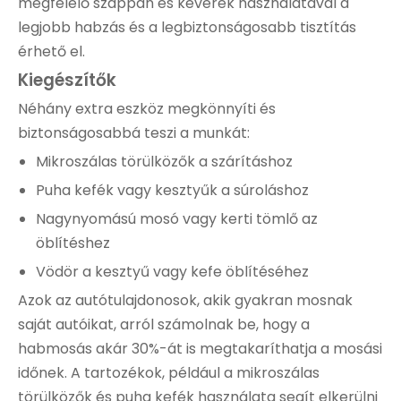
megfelelő szappan és keverék használatával a
legjobb habzás és a legbiztonságosabb tisztítás
érhető el.
Kiegészítők
Néhány extra eszköz megkönnyíti és
biztonságosabbá teszi a munkát:
Mikroszálas törülközők a szárításhoz
Puha kefék vagy kesztyűk a súroláshoz
Nagynyomású mosó vagy kerti tömlő az
öblítéshez
Vödör a kesztyű vagy kefe öblítéséhez
Azok az autótulajdonosok, akik gyakran mosnak
saját autóikat, arról számolnak be, hogy a
habmosás akár 30%-át is megtakaríthatja a mosási
időnek. A tartozékok, például a mikroszálas
törülközők és puha kefék használata segít elkerülni