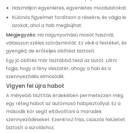
Használjon egyenletes, egyenletes mozdulatokat.
Különös figyelmet fordítson a résekre, és vágja le
azokat, ahol a hab megbújhat.
Megjegyzés:
Ha nagynyomású mosót használ,
válasszon széles szórásmintát. Ez védi a festéket, és
gyengéd, de erőteljes öblítést biztosít.
Egy jó öblítés már tisztábbá teszi az autót. Látni
fogja, hogy a fény visszatér, ahogy a hab és a
szennyeződés elmosódik.
Vigyen fel újra habot
A mélyebb tisztítás érdekében permetezzen még
egy réteg habot az autómosó habpisztollyal. Ez a
második kör segít eltávolítani a maradék
szennyeződéseket. Ezenkívül friss, csúszós felületet
biztosít a súroláshoz.