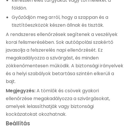
Keressen éles tárgyakat vagy törmeléket a
földön.
Győződjön meg arról, hogy a szappan és a
tisztítóeszközök készen állnak és tiszták.
A rendszeres ellenőrzések segítenek a veszélyek
korai felismerésében. Sok autóápolási szakértő
javasolja a felszerelés napi ellenőrzését. Ez
megakadályozza a szivárgást, és minden
zökkenőmentesen működik. A biztonsági irányelvek
és a helyi szabályok betartása szintén elkerüli a
bajt.
Megjegyzés:
A tömlők és csövek gyakori
ellenőrzése megakadályozza a szivárgásokat,
amelyek lelassíthatják vagy biztonsági
kockázatokat okozhatnak.
Beállítás