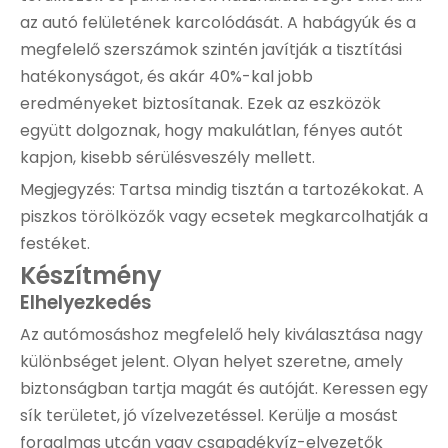
az autó felületének karcolódását. A habágyúk és a
megfelelő szerszámok szintén javítják a tisztítási
hatékonyságot, és akár 40%-kal jobb
eredményeket biztosítanak. Ezek az eszközök
együtt dolgoznak, hogy makulátlan, fényes autót
kapjon, kisebb sérülésveszély mellett.
Megjegyzés: Tartsa mindig tisztán a tartozékokat. A
piszkos törölközők vagy ecsetek megkarcolhatják a
festéket.
Készítmény
Elhelyezkedés
Az autómosáshoz megfelelő hely kiválasztása nagy
különbséget jelent. Olyan helyet szeretne, amely
biztonságban tartja magát és autóját. Keressen egy
sík területet, jó vízelvezetéssel. Kerülje a mosást
forgalmas utcán vagy csapadékvíz-elvezetők