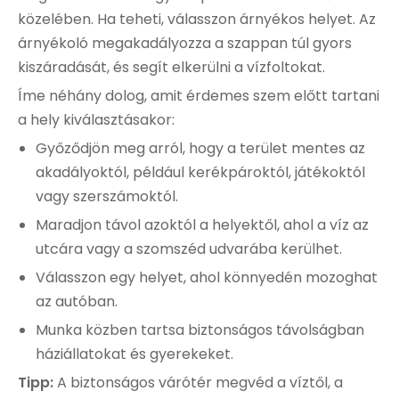
közelében. Ha teheti, válasszon árnyékos helyet. Az
árnyékoló megakadályozza a szappan túl gyors
kiszáradását, és segít elkerülni a vízfoltokat.
Íme néhány dolog, amit érdemes szem előtt tartani
a hely kiválasztásakor:
Győződjön meg arról, hogy a terület mentes az
akadályoktól, például kerékpároktól, játékoktól
vagy szerszámoktól.
Maradjon távol azoktól a helyektől, ahol a víz az
utcára vagy a szomszéd udvarába kerülhet.
Válasszon egy helyet, ahol könnyedén mozoghat
az autóban.
Munka közben tartsa biztonságos távolságban
háziállatokat és gyerekeket.
Tipp:
A biztonságos várótér megvéd a víztől, a