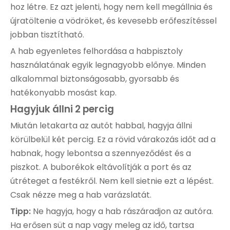
hoz létre. Ez azt jelenti, hogy nem kell megállnia és
újratöltenie a vödröket, és kevesebb erőfeszítéssel
jobban tisztítható.
A hab egyenletes felhordása a habpisztoly
használatának egyik legnagyobb előnye. Minden
alkalommal biztonságosabb, gyorsabb és
hatékonyabb mosást kap.
Hagyjuk állni 2 percig
Miután letakarta az autót habbal, hagyja állni
körülbelül két percig. Ez a rövid várakozás időt ad a
habnak, hogy lebontsa a szennyeződést és a
piszkot. A buborékok eltávolítják a port és az
útréteget a festékről. Nem kell sietnie ezt a lépést.
Csak nézze meg a hab varázslatát.
Tipp:
Ne hagyja, hogy a hab rászáradjon az autóra.
Ha erősen süt a nap vagy meleg az idő, tartsa