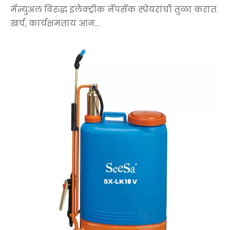
मॅन्युअल विरुद्ध इलेक्ट्रीक नॅपसॅक स्प्रेयरांची तुळा करात.
खर्च, कार्यक्षमताय आन...