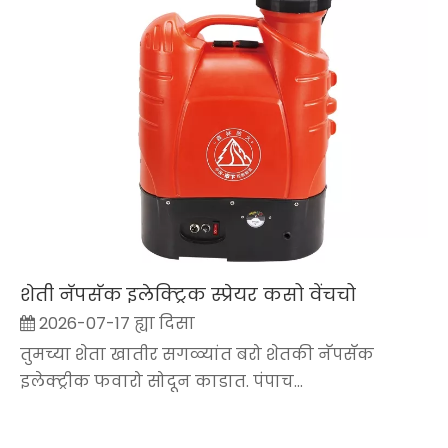
शेती नॅपसॅक इलेक्ट्रिक स्प्रेयर कसो वेंचचो
2026-07-17 ह्या दिसा
तुमच्या शेता खातीर सगळ्यांत बरो शेतकी नॅपसॅक
इलेक्ट्रीक फवारो सोदून काडात. पंपाच...