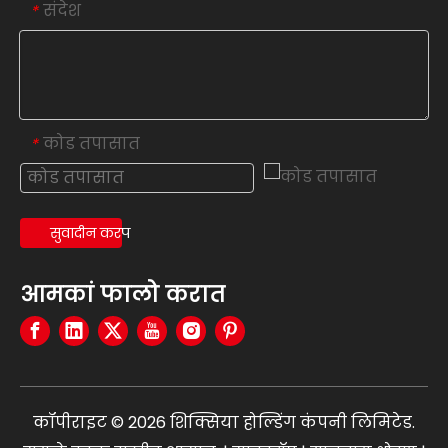
संदेश
*
कोड तपासात
*
सुवादीन करप
आमकां फालो करात
कॉपीराइट ©
2026
शिक्सिया होल्डिंग कंपनी लिमिटेड.