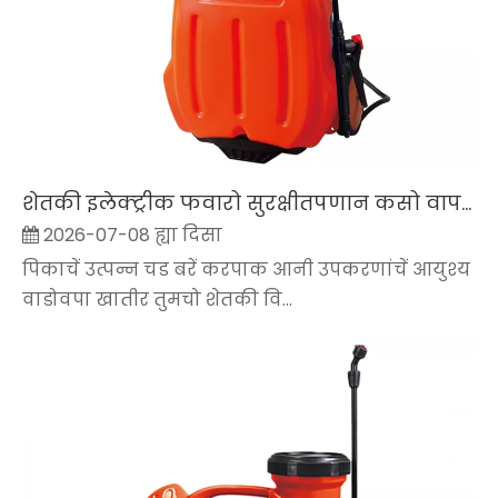
शेतकी इलेक्ट्रीक फवारो सुरक्षीतपणान कसो वापरचो
2026-07-08 ह्या दिसा
पिकाचें उत्पन्न चड बरें करपाक आनी उपकरणांचें आयुश्य
वाडोवपा खातीर तुमचो शेतकी वि...