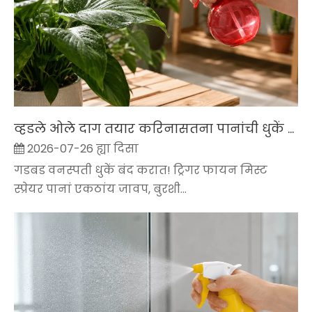
व्हडले ओले दाग तयार करिनासतना पानांची धुकें कशी करची
2026-07-26 ह्या दिसा
गडबड वनस्पती धुकें बंद करात! ट्रिगर फायन मिस्ट
स्प्रेयर पानां एकठांय जावप, बुरशी...