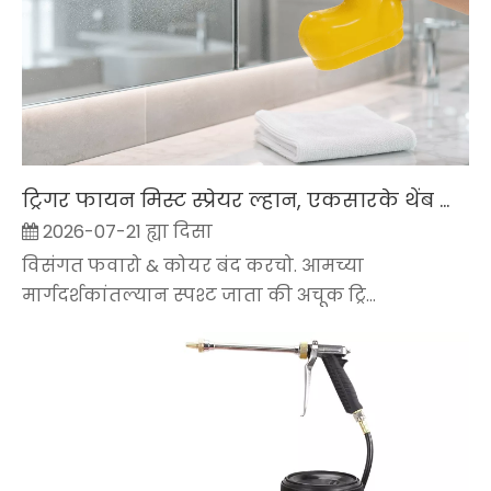
ट्रिगर फायन मिस्ट स्प्रेयर ल्हान, एकसारके थेंब कशे तयार करता
2026-07-21 ह्या दिसा
विसंगत फवारो & कोयर बंद करचो. आमच्या
मार्गदर्शकांतल्यान स्पश्ट जाता की अचूक ट्रि...