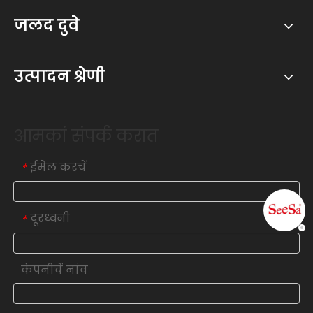
जलद दुवे
उत्पादन श्रेणी
आमकां संपर्क करात
ईमेल करचें
*
दूरध्वनी
*
कंपनीचें नांव