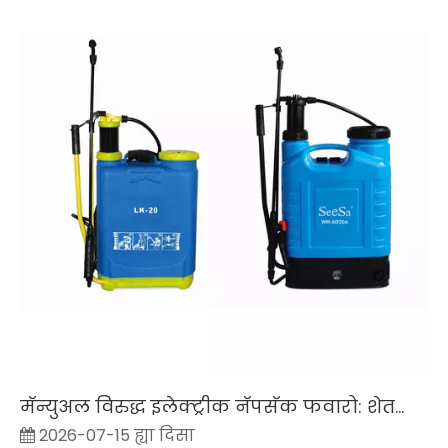
मॅन्युअल विरुद्ध इलेक्ट्रीक नॅपसॅक फवारो: शेतकारांनी खंयचें निवडचें?
2026-07-15 ह्या दिसा