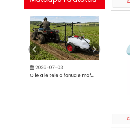
2026-07-03
2026-07-
O le a le tele o fanua e mafai ona ufiufiina e le ATV Fa'ato'aga?