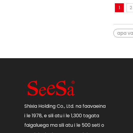
1
2
apa va
Shixia Holding Co., Ltd. na faavaeina
i le 1978, e sili atu i le 1,300 tagata
faigaluega ma sili atu i le 500 seti o