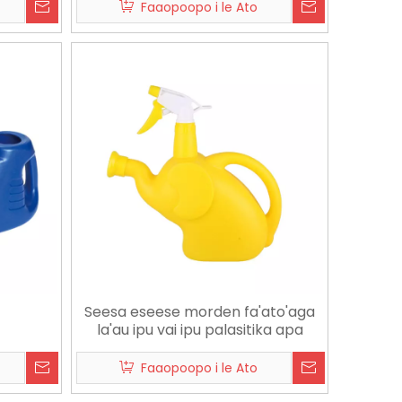
Faaopoopo i le Ato
6-07-08
2026-07-06
Garden Hose Nozzle Fa'atauga Taiala | Vertical ABS TPR Nozzle mo Fale & Fa'aoga Fa'atau
Matagofie fa'aoso fa'amu | Fa'ato'a Fa'asaoina Labour-Save Tele-Functional Sprayer mo Fale & Fa'ato'aga
Seesa eseese morden fa'ato'aga
la'au ipu vai ipu palasitika apa
Faaopoopo i le Ato