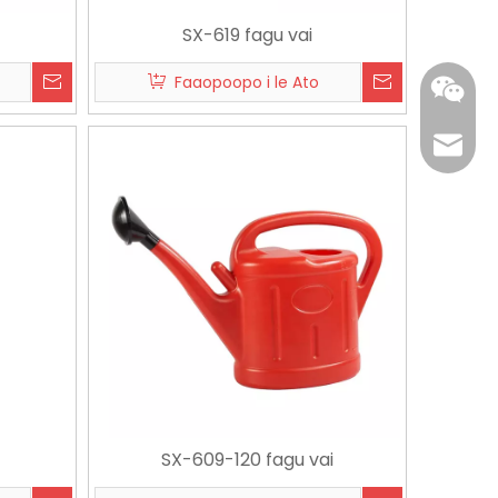
SX-619 fagu vai
Faaopoopo i le Ato
edward
+86 137
SX-609-120 fagu vai