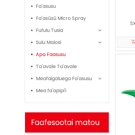
Fa'asusu
Fa'asūsū Micro Spray
S
Fufulu Tusia
Sulu Malosi
Apa Faasusu
Ta'avale Ta'avale
Meafaigaluega Fa'asusu
Mea fa'apipi'i
Faafesootai matou