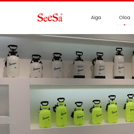
Aiga
Oloa