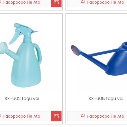
Faaopoopo i le Ato
Faaopoopo i le Ato
15
2026-07-03
202
Tusi Taiala Vs Eletise Knapsack Sprayer: O le fea e tatau ona Filifilia e le Aufaifaatoaga?
Fa'afefea ona Filifili se Fa'au'u Fa'ato'aga ma Ta'avale: Ta'iala a le Fa'atau Sili mo Fa'atotoga Laiti & Lota Vila Tele.
SX-602 fagu vai
SX-608 fagu vai
Faaopoopo i le Ato
Faaopoopo i le Ato