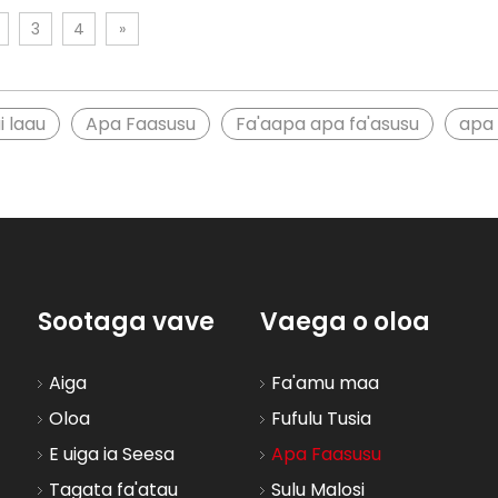
3
4
»
i laau
Apa Faasusu
Fa'aapa apa fa'asusu
apa 
Sootaga vave
Vaega o oloa
Aiga
Fa'amu maa
Oloa
Fufulu Tusia
E uiga ia Seesa
Apa Faasusu
Tagata fa'atau
Sulu Malosi