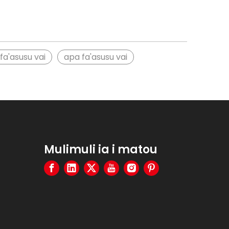
fa'asusu vai
apa fa'asusu vai
Mulimuli ia i matou