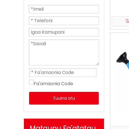
Tuuina atu
Mataupu Fa'atatau