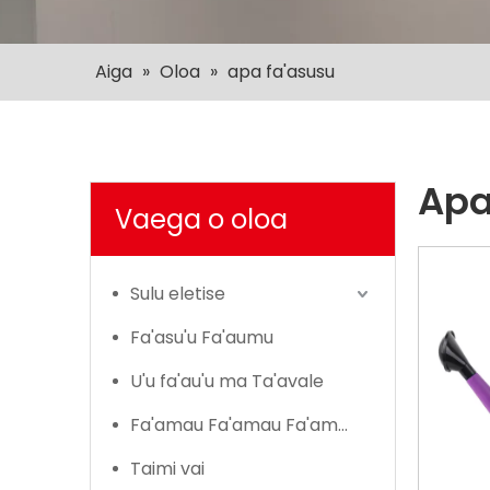
Aiga
»
Oloa
»
apa fa'asusu
Apa
Vaega o oloa
Sulu eletise
Fa'asu'u Fa'aumu
U'u fa'au'u ma Ta'avale
Fa'amau Fa'amau Fa'amau
Taimi vai