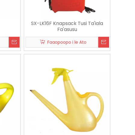
SX-LK16F Knapsack Tusi Ta'iala
Fa'asusu
Faaopoopo i le Ato