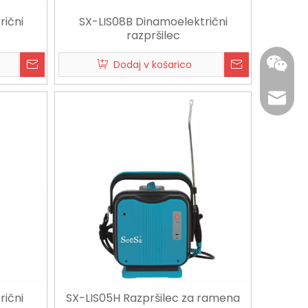
rični
SX-LIS08B Dinamoelektrični
razpršilec
Dodaj v košarico
edward
+86 137
rični
SX-LIS05H Razpršilec za ramena