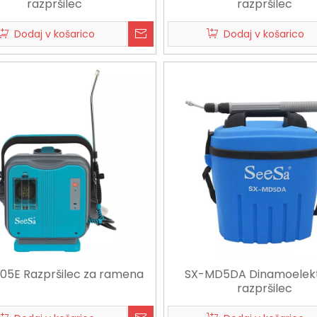
razpršilec
razpršilec
Dodaj v košarico
Dodaj v košarico
S05E Razpršilec za ramena
SX-MD5DA Dinamoelekt
razpršilec