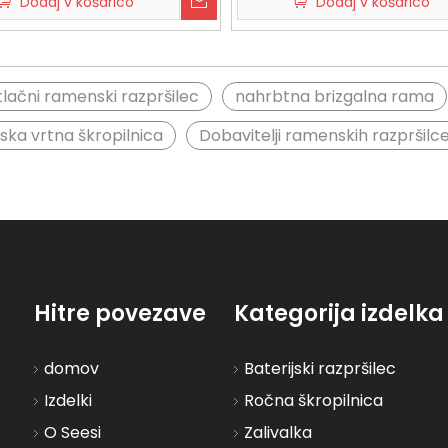
Dodaj v košarico
Dodaj v košarico
05
2026-07-21
202
Kako dolžina in kot potopne cevi vplivata na razpršilec vode s plastičnim sprožilcem
Kako razpršilec s fino meglo Trigger ustvari majhne, ​​enakomerne kapljice
tlačni ramenski razpršilec
nahrbtna brizgalna rama
ka vrtna škropilnica
Dobavitelji ramenskih razpršilc
Hitre povezave
Kategorija izdelka
domov
Baterijski razpršilec
Izdelki
Ročna škropilnica
O Seesi
Zalivalka