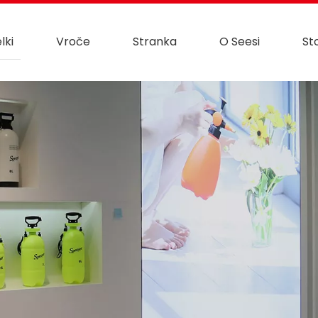
lki
Vroče
Stranka
O Seesi
St