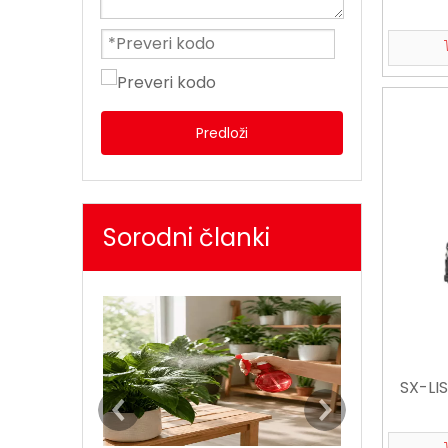
Predloži
Sorodni članki
SX-LI