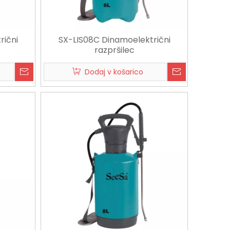
rični
SX-LIS08C Dinamoelektrični
razpršilec
Dodaj v košarico