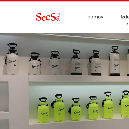
domov
Izde