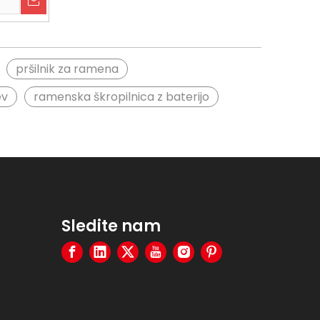
6-07-31
2026-07-08
Kako očistiti mineralne usedline s sprožilne šobe za fino meglo
Kako izbrati električni škropilnik za kmetijstvo na baterije
pršilnik za ramena
ev
ramenska škropilnica z baterijo
Sledite nam