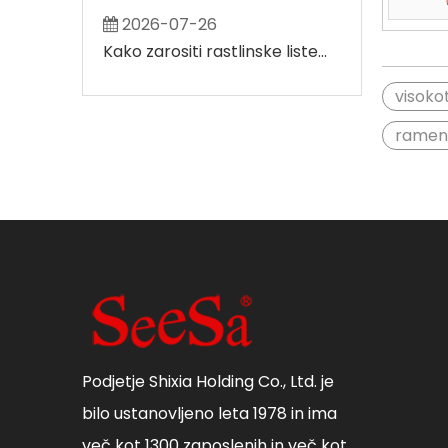
2026-07-26
2026-08-
Kako zarositi rastlinske liste, ne da bi pri tem nastali veliki mokri madeži
visoko
ramens
Podjetje Shixia Holding Co., Ltd. je
bilo ustanovljeno leta 1978 in ima
več kot 1300 zaposlenih in več kot