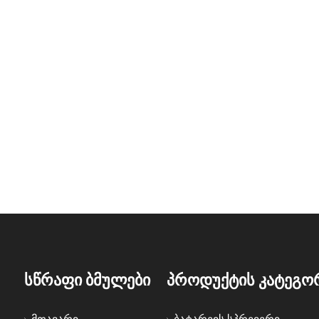
03
2026-07-15
202
რამდენი მიწის დაფარვა შეუძლია სასოფლო-სამეურნეო კვარცხლბეკმა?
სახელმძღვანელო Vs ელექტრო Knapsack Sprayer: რომელი უნდა აირჩიონ ფერმერებმა?
სწრაფი ბმულები
პროდუქტის კატეგო