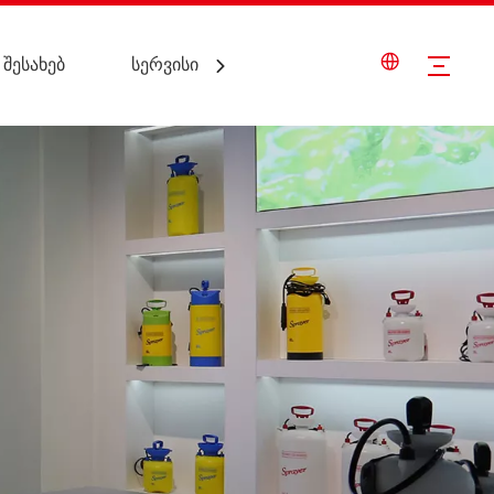
 შესახებ
სერვისი
დაგვიკავშირდით
ს