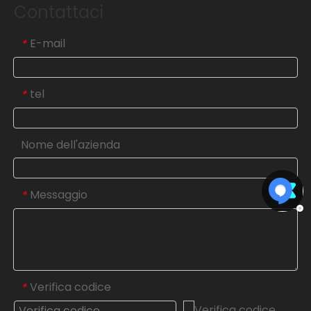
Contattaci
E-mail
*
tel
*
Nome dell'azienda
Messaggio
*
Verifica codice
*