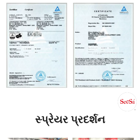
સ્પ્રેયર પ્રદર્શન