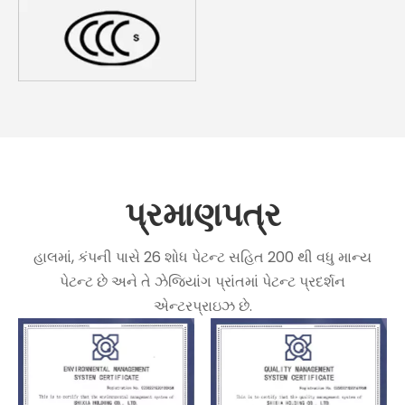
પ્રમાણપત્ર
હાલમાં, કંપની પાસે 26 શોધ પેટન્ટ સહિત 200 થી વધુ માન્ય
પેટન્ટ છે અને તે ઝેજિયાંગ પ્રાંતમાં પેટન્ટ પ્રદર્શન
એન્ટરપ્રાઇઝ છે.