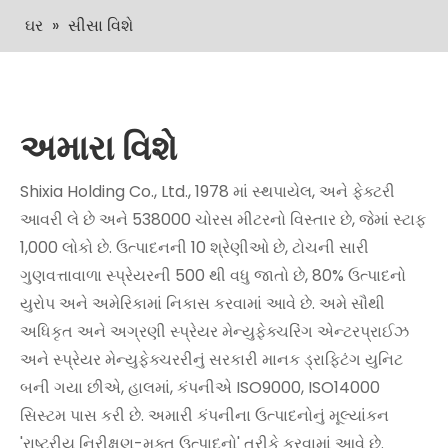
ઘર
»
સીસા વિશે
અમારા વિશે
Shixia Holding Co., Ltd., 1978 માં સ્થપાયેલ, અને ફેક્ટરી
આવરી લે છે અને 538000 ચોરસ મીટરનો વિસ્તાર છે, જેમાં સ્ટાફ
1,000 લોકો છે. ઉત્પાદનની 10 શ્રેણીઓ છે, ટોચની સારી
ગુણવત્તાવાળા સ્પ્રેયરની 500 થી વધુ જાતો છે, 80% ઉત્પાદનો
યુરોપ અને અમેરિકામાં નિકાસ કરવામાં આવે છે. અમે સૌથી
અધિકૃત અને અગ્રણી સ્પ્રેયર મેન્યુફેક્ચરિંગ એન્ટરપ્રાઈઝ
અને સ્પ્રેયર મેન્યુફેક્ચરરીનું સરકારી માનક ડ્રાફ્ટિંગ યુનિટ
બની ગયા છીએ, હાલમાં, કંપનીએ ISO9000, ISO14000
સિસ્ટમ પાસ કરી છે. અમારી કંપનીના ઉત્પાદનોનું મૂલ્યાંકન
'રાષ્ટ્રીય નિરીક્ષણ-મુક્ત ઉત્પાદનો' તરીકે કરવામાં આવે છે.