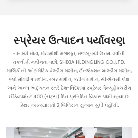
સ્પ્રેયર ઉત્પાદન પર્યાવરણ
નાનાથી મોટા, મોટામાંથી મજબૂત, મજબૂતથી ઉત્તમ. વર્ષોની
તકનીકી નવીનતા પછી, SHIXIA HLDINGLING CO.,LTD.
માલિકીની ઓટોમેટિક વેલ્ડીંગ મશીન, ઈન્જેક્શન મોલ્ડીંગ મશીન,
બ્લો મોલ્ડીંગ મશીન, રબર મશીન, કટીંગ મશીન, સીએનસી લેથ
અને અન્ય અદ્યતન સ્તરે દેશ-વિદેશમાં સ્પ્રેયર મેન્યુફેકચરીંગ
ઈક્વિપમેન્ટ 400 (સેટ્સ) દિન પ્રતિદિન વિકાસ પામી રહ્યા છે.
સ્થિર અસ્કયામતો 2 બિલિયન યુઆન સુધી પહોંચી.