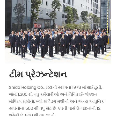
ટીમ પ્રેઝન્ટેશન
Shixia Holding Co., Ltd.ની સ્થાપના 1978 માં થઈ હતી,
જેમાં 1,300 થી વધુ કર્મચારીઓ અને વિવિધ ઈન્જેક્શન
મોલ્ડિંગ મશીનો, બ્લો મોલ્ડિંગ મશીનો અને અન્ય આધુનિક
સાધનોના 500 થી વધુ સેટ છે. કંપની પાસે ઉત્પાદનોની 12
શ્રેણી છે, 800 થી વધુ જાતો.