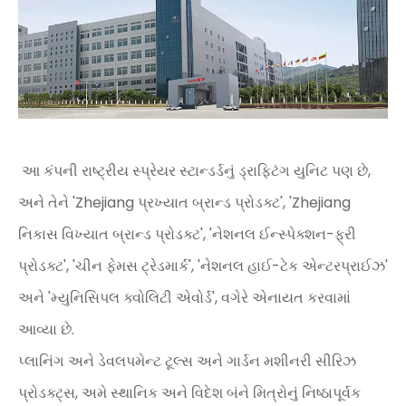
આ કંપની રાષ્ટ્રીય સ્પ્રેયર સ્ટાન્ડર્ડનું ડ્રાફ્ટિંગ યુનિટ પણ છે,
અને તેને 'Zhejiang પ્રખ્યાત બ્રાન્ડ પ્રોડક્ટ', 'Zhejiang
નિકાસ વિખ્યાત બ્રાન્ડ પ્રોડક્ટ', 'નેશનલ ઈન્સ્પેક્શન-ફ્રી
પ્રોડક્ટ', 'ચીન ફેમસ ટ્રેડમાર્ક', 'નેશનલ હાઈ-ટેક એન્ટરપ્રાઈઝ'
અને 'મ્યુનિસિપલ ક્વોલિટી એવોર્ડ', વગેરે એનાયત કરવામાં
આવ્યા છે.
પ્લાનિંગ અને ડેવલપમેન્ટ ટૂલ્સ અને ગાર્ડન મશીનરી સીરિઝ
પ્રોડક્ટ્સ, અમે સ્થાનિક અને વિદેશ બંને મિત્રોનું નિષ્ઠાપૂર્વક