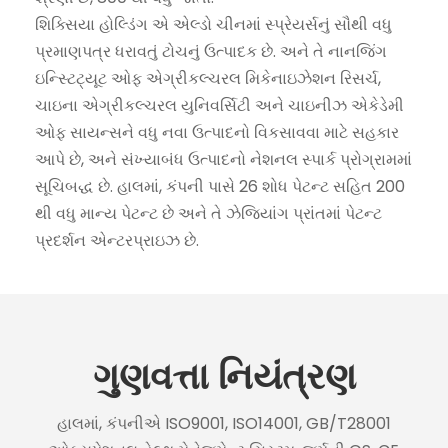
શિક્સિયા હોલ્ડિંગ એ એલ્ડો ચીનમાં સ્પ્રેયર્સનું સૌથી વધુ
પ્રમાણપત્ર ધરાવતું ટોચનું ઉત્પાદક છે. અને તે નાનજિંગ
ઇન્સ્ટિટ્યૂટ ઓફ એગ્રીકલ્ચરલ મિકેનાઇઝેશન રિસર્ચ,
ચાઇના એગ્રીકલ્ચરલ યુનિવર્સિટી અને ચાઇનીઝ એકેડેમી
ઓફ સાયન્સને વધુ નવા ઉત્પાદનો વિકસાવવા માટે સહકાર
આપે છે, અને સંખ્યાબંધ ઉત્પાદનો નેશનલ સ્પાર્ક પ્રોગ્રામમાં
સૂચિબદ્ધ છે. હાલમાં, કંપની પાસે 26 શોધ પેટન્ટ સહિત 200
થી વધુ માન્ય પેટન્ટ છે અને તે ઝેજિયાંગ પ્રાંતમાં પેટન્ટ
પ્રદર્શન એન્ટરપ્રાઇઝ છે.
ગુણવત્તા નિયંત્રણ
હાલમાં, કંપનીએ ISO9001, ISO14001, GB/T28001