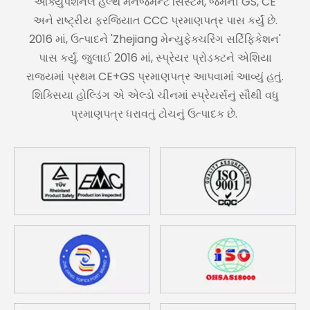
ઓક્યુપેશનલ હેલ્થ મેનેજમેન્ટ સિસ્ટમ, જર્મની GS, CE
અને રાષ્ટ્રીય ફરજિયાત CCC પ્રમાણપત્ર પાસ કર્યું છે.
2016 માં, ઉત્પાદને 'Zhejiang મેન્યુફેક્ચરિંગ સર્ટિફિકેશન'
પાસ કર્યું. જુલાઈ 2016 માં, સ્પ્રેયર પ્રોડક્ટને એશિયા
રાજ્યમાં પ્રથમ CE+GS પ્રમાણપત્ર આપવામાં આવ્યું હતું.
શિક્સિયા હોલ્ડિંગ એ એલ્ડો ચીનમાં સ્પ્રેયર્સનું સૌથી વધુ
પ્રમાણપત્ર ધરાવતું ટોચનું ઉત્પાદક છે.