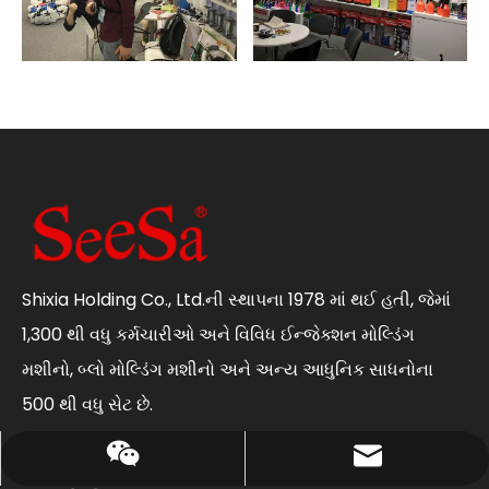
Shixia Holding Co., Ltd.ની સ્થાપના 1978 માં થઈ હતી, જેમાં
1,300 થી વધુ કર્મચારીઓ અને વિવિધ ઈન્જેક્શન મોલ્ડિંગ
મશીનો, બ્લો મોલ્ડિંગ મશીનો અને અન્ય આધુનિક સાધનોના
500 થી વધુ સેટ છે.
edward@shixia.com
+86 13750613666