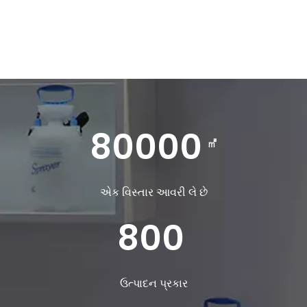
Stream
Unmute
Type
80000
㎡
એક વિસ્તાર આવરી લે છે
800
ઉત્પાદન પ્રકાર