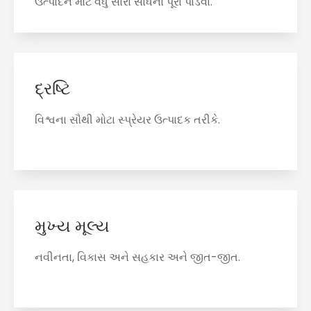
ઉત્પાદન માટે વધુ સારા સાધનો પૂરા પાડવા.
દ્રષ્ટિ
વિશ્વના સૌથી મોટા સ્પ્રેયર ઉત્પાદક તરીકે.
મુખ્ય મૂલ્ય
નવીનતા, વિકાસ અને સહકાર અને જીત-જીત.