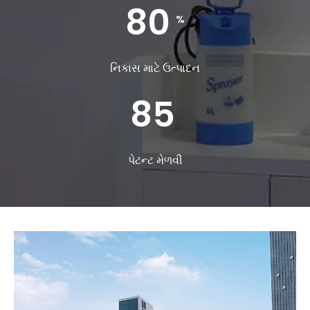
80
%
નિકાસ માટે ઉત્પાદન
85
પેટન્ટ મેળવી