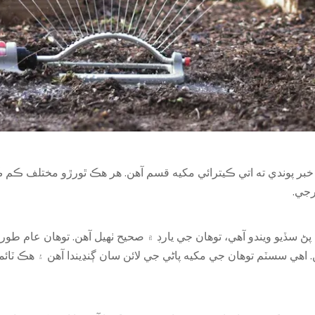
خبر پوندي ته اتي ڪيترائي مکيه قسم آهن. هر هڪ ٿورڙو مختلف ڪم ڪري 
رجي.
پڻ سڏيو ويندو آهي، توهان جي يارڊ ۾ صحيح ٺهيل آهن. توھان عام طور 
آھن. اهي سسٽم توهان جي مکيه پاڻي جي لائن سان ڳنڍيندا آهن ۽ هڪ