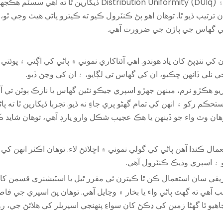
جهڙوڪ Christsen’s Uniformity Coefficient (CU) ۽ ty (DUlq
ترتيب ڏيو ٿا. توهان اهو پڻ ڪنٽرول ڪيو ته ڪيترو پاڻي هيٺ وڃي ٿو
 جي گھاس جي پاڙن جي ضرورت آھي.
 کي ننڍپڻ کان ياد هوندو. اهي آئتاکاري نموني ۾ پاڻي کي اڳتي ۽ پوئ
ي نلي ڏانهن ڇڪيو، ان کي گھاس تي لڳايو، ۽ ان کي وڃڻ ڏيو.
ڊيو؟ توھان حاصل ڪريو ھڪڙو نرم، مينهن جھڙو اسپري جيڪو نئين گھاس يا نازڪ ٻو
 رکو ۽ انهن کي تمام گهڻو پري جاءِ نه ڏيو. تجربا ڏيکارين ٿا ته پا
توهان وٽ واء جو ڏينهن يا هڪ عجيب شڪل وارو يارڊ آهي، توهان شا
ال ڪندا آهن پاڻي کي گولي نموني ۾ اڇلائڻ لاء. توهان اڪثر انهن کي و
 ۽ اسپري وڌيڪ ڪنٽرول آهي.
هي ته گهٽ پاڻي واء يا بخار ۾ وڃايل آهي. توهان پڻ اسپري جي فاص
 چاھيو ٿا گھڻا زمين کي ڍڪڻ کان سواءِ پنھنجي اسپريلر کي ھلائڻ جي،