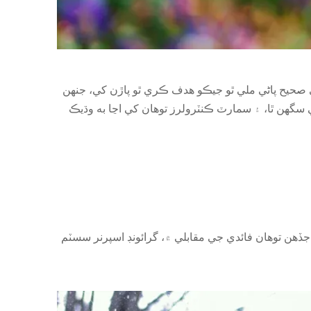
ي صحيح پاڻي ملي ٿو جيڪو ھدف ڪري ٿو پاڙن کي، جنھن
ديد اسپريڪٽر سسٽم توهان جي پاڻي جي استعمال کي 70 سيڪڙو تائين گهٽائي سگهن ٿا، ۽ سمارٽ ڪنٽرولرز توهان کي اڃا به وڌيڪ
جڏهن توهان فائدي جي مقابلي ۾، گرائونڊ اسپرنر سسٽم