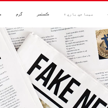
سيسا جي باري ۾
ڪسٽمر
گرم
م