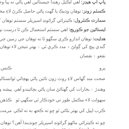
پاپ اپ هيڊز:
اهي لڪيل رهندا جيستائين اهي پاڻي نه پيا 
ڪسٽم زونز:
توهان وڌيڪ يا گهٽ پاڻي حاصل ڪرڻ لاءِ م
سمارٽ ڪنٽرول:
ڪيترائي گرائونڊ اسپريلر سسٽم توهان 
ايستائين جو ڪوريج:
اهي سسٽم استعمال ڪن ٿا درست نوزل 
ھدايت:
توھان اندازو ڪري سگھو ٿا ته توھان جي زمين ج
گندي پيچ کي ڳولڻ ۾ مدد ڪري ٿي ۽ بهتر نتيجن لاء توها
نفعو ۽ نقصان
پرو
ڪنس
صحت مند گھاس لاءِ روٽ زون تائين پاڻي پهچائي ٿو
انسٽال
وهندڙ ۽ بخارات کي گهٽائڻ سان پاڻي بچائيندو آهي
پيشه ورانه سي
سهولت لاء مڪمل طور تي خودڪار ٿي سگهي ٿو
ڪڏهن 
ڪرب اپيل کي بهتر بڻائي ٿو ڇو ته ڪجھ به نه لڪي
مرمت ج
ڇو ته ڪيترائي ماڻهو گرائونڊ اسپريلر چونڊيندا آهن؟ ت