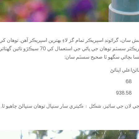
ان، گرائونڊ اسپريڪر تمام گز لاءِ بھترين اسپريڪر آھن. توھان ک
جو مطلب آھي ٿلهي گھاس ۽ گھٽ بھورا اسپاٽ. ج
پئسا بچائي سگهو ٿا صحيح سسٽم سان:
ائڻ
اعلي اپنائڻ
68
938.58
 جي لان جي سائيز، شڪل ۽ ڪيتري سار سنڀال توهان سنڀالڻ چاهيو ٿا. 