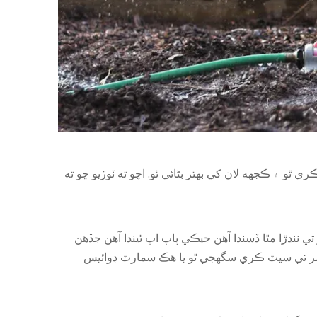
ٿو ۽ ڪجهه لان کي بهتر بڻائي ٿو. اچو ته ٽوڙيو ڇو ته
تي ننڍڙا مٿا ڏسندا آھن جيڪي پاپ اپ ٿيندا آھن جڏھن
 ٽائمر تي سيٽ ڪري سگهجي ٿو يا هڪ سمارٽ ڊوائيس