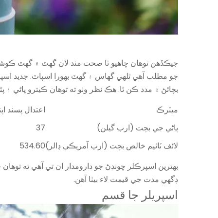
جيڪڏھن توھان چاھيو ٿا صحت مند لان گھٽ ۾ گھٽ ڪوشش س
بچائڻ ۾ مدد ڪن ٿا. هڪ نظر وٺو ته توهان ڪيترو پاڻي ۽ 
ميٽرڪ
اعتدال پسند اپن
پاڻي جي بچت (ارب گيلن)
37
لائف ٽائيم خالص بچت (ارب آمريڪي ڊالر)
534.60
بهترين اسپرڪلر چونڊڻ جو دارومدار ان تي آهي ته توهان
ڊگهي مدت جي قيمت لاء بيٺا آهن.
اسپريلر جا قسم