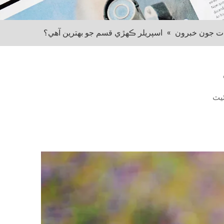
ت جون خبرون
»
اسپريلر ڪهڙي قسم جو بهترين آهي؟
يٽ