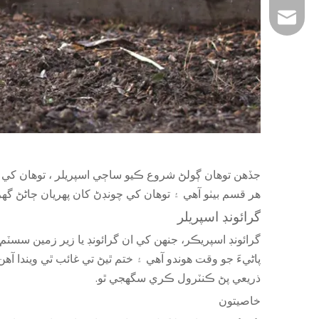
edward@shixia
جڏهن توهان ڳولڻ شروع ڪيو
ساڄي اسپريلر
، توهان کي 
+86 1375061366
هر قسم بيٺو آهي ۽ توهان کي چونڊڻ کان پهريان ڄاڻڻ گه
گرائونڊ اسپريلر
گرائونڊ اسپريڪر، جنهن کي ان گرائونڊ يا زير زمين سسٽم 
پاڻيءَ جو وقت ھوندو آھي ۽ ختم ٿيڻ تي غائب ٿي ويندا 
ذريعي پڻ ڪنٽرول ڪري سگهجي ٿو.
خاصيتون