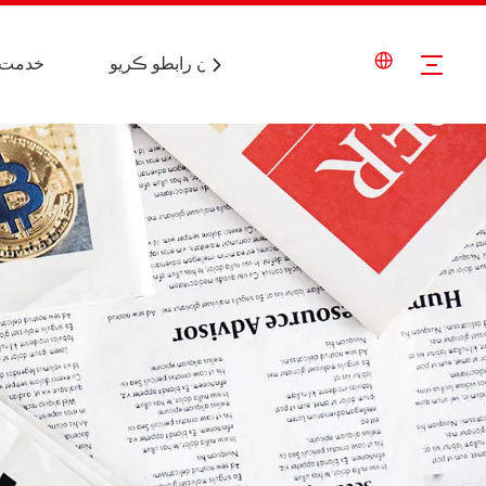
خبرون
اسان سان رابطو ڪريو
خدمت