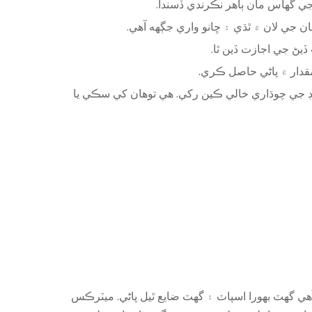
ن جي گھاس مان ٻاهر نڪرندي ڏسندا.
 جي لان ۾ ٿڌي ۽ ڇانو واري جڳهه آهي.
يڻ جي اجازت ڏين ٿا.
مقدار ۾ پاڻي حاصل ڪري.
ارڊ جي چوڌاري خالي ڪين رکي. هي توهان کي سڪي يا
آھي گھٽ بھورا اسپاٽ ۽ گھٽ ضايع ٿيل پاڻي. ميٽرڪس