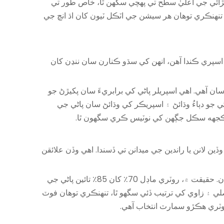
Distribution Uniformi) ڏيکارين ٿا ته اهي سسٽم هڪجهڙائي جي اعليٰ سطح تي پهچي سگهن ٿا، خاص طور تي
، تنهنڪري توهان هر سيشن جي اٽڪل ٽيون کان اڌ انچ جي
تي اسپري ڪندا آهن، انهن کي سڌو ڪنارن سان ننڍن کان
ٽن تي آسان آھي. اهي اسپريلر پاڻي کي برابريءَ سان پکيڙڻ جو
ڻي جو دٻاءُ وڌائڻ ۽ اسپريڪر کي وڌائڻ سان پاڻي جي
يد ڪجهه سڪل جڳهن کي نوٽيس ڪري سگهون ٿا.
ڏين لانن يا راندين جي ميدانن تي ڏسندا. اهي وڏن علائقن
روٽري اسپرنگلر ڇو بيٺا آهن؟ اهي پاڻي کي وڌيڪ موثر طريقي سان استعمال ڪن ٿا ڪيترن ئي مقرر ٿيل يا اسٽيشنري قسمن کان. حقيقت ۾، روٽري ماڊل 70٪ کان 85٪ تائين پاڻي جي
لي ۽ زاوي کي ترتيب ڏئي سگهو ٿا، تنهنڪري توهان فوٽ
 روٽري ھڪڙو سمارٽ انتخاب آھي.