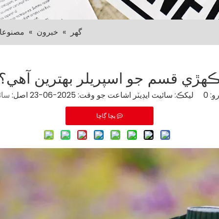
گهر
»
خبرون
»
مصنوعا
هڙي قسم جو اسپريلر بهترين آهي؟
و:
0
ليکڪ: سائيٽ ايڊيٽر اشاعت جو وقت: 2025-06-23 اصل:
سائ
پڇا ڳاڇا