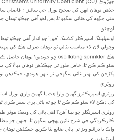
جڏهن توهان انهن کي صحيح نوزل ​​جي سائيز ۽ فاصلي سان 
مٺي جڳهه کي هٽائي سگهو ٿا. بس اھو آھي جيڪو توھان
اوچتو
اوسيليٽنگ اسپرڪلر کلاسک 'فين' جو انداز آهي جيڪو توهان
وچولي لان لاء مناسب بڻائي ٿو. توهان صرف هڪ کي پنهنج
هڪ oscillating sprinkler ڇو چون
سٺو ڪم ڪن ٿا، خاص طور تي جيڪڏهن توهان دٻاءُ کي مستحڪم
پکڙجڻ کي بهتر بڻائي سگهجي ٿو. تنهن هوندي، جيڪڏهن 
روٽري
روٽري اسپريڪٽرز گھمڻ وارا هٿ يا گھمڻ واري نوزل ​​استعم
کي ڍڪڻ لاء سٺو ڪم ڪن ٿا ڇو ته پاڻي پري سفر ڪري ٿو
ڪارڪردگي جي شرح تائين پهچي سگهن ٿا، جنهن جو مطلب آ
واڪ يا ڊرائيو ويز تي پاڻي ضايع نٿا ڪريو. جيڪڏھن توھان
اسٽيشنري