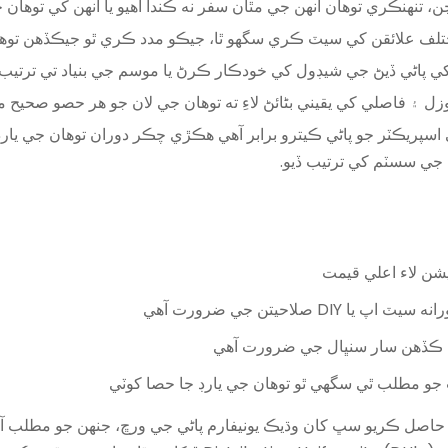
وڃن، تنهنڪري توهان انهن جي مٿان سفر نه ڪندا آهيو يا انهن کي توها
ختلف علائقن کي سيٽ ڪري سگهو ٿا، جيڪو مدد ڪري ٿو جيڪڏهن توهان
کي پاڻي ڏيڻ جي شيڊول کي خودڪار ڪرڻ يا موسم جي بنياد تي ترتيب ڏ
​​۽ فاصلي کي يقيني بڻائڻ لاءِ ته توهان جي لان جو هر حصو صحيح 
ي اسپريڪٽر جو پاڻي ڪيترو برابر آھي ھڪڙي چڪر دوران توھان جي ي
ن جي سسٽم کي ترتيب ڏيو.
يشن لاء اعلي قيمت
ٽ اپ يا DIY صلاحيتن جي ضرورت آهي
ڪڏهن سار سنڀال جي ضرورت آهي
و مطلب ٿي سگھي ٿو توھان جي يارڊ جا حصا کوٽي
وھان حاصل ڪريو سڀ کان وڌيڪ يونيفارم پاڻي جي ورڇ، جنھن جو مطلب 