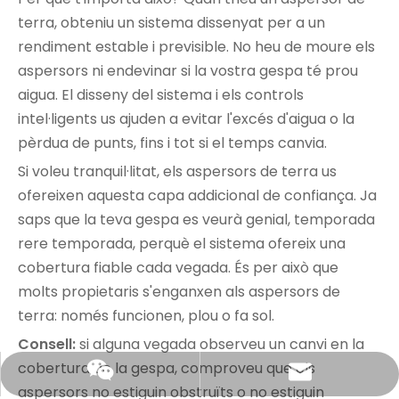
terra, obteniu un sistema dissenyat per a un
rendiment estable i previsible. No heu de moure els
aspersors ni endevinar si la vostra gespa té prou
aigua. El disseny del sistema i els controls
intel·ligents us ajuden a evitar l'excés d'aigua o la
pèrdua de punts, fins i tot si el temps canvia.
Si voleu tranquil·litat, els aspersors de terra us
ofereixen aquesta capa addicional de confiança. Ja
saps que la teva gespa es veurà genial, temporada
rere temporada, perquè el sistema ofereix una
cobertura fiable cada vegada. És per això que
molts propietaris s'enganxen als aspersors de
terra: només funcionen, plou o fa sol.
Consell:
si alguna vegada observeu un canvi en la
cobertura de la gespa, comproveu que els
edward@shixia.com
+86 13750613666
aspersors no estiguin obstruïts o no estiguin