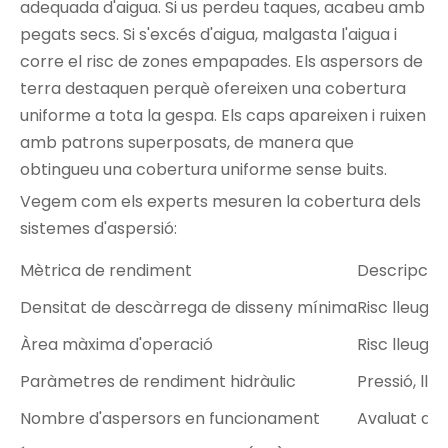
adequada d'aigua. Si us perdeu taques, acabeu amb
pegats secs. Si s'excés d'aigua, malgasta l'aigua i
corre el risc de zones empapades. Els aspersors de
terra destaquen perquè ofereixen una cobertura
uniforme a tota la gespa. Els caps apareixen i ruixen
amb patrons superposats, de manera que
obtingueu una cobertura uniforme sense buits.
Vegem com els experts mesuren la cobertura dels
sistemes d'aspersió:
Mètrica de rendiment
Descripció 
Densitat de descàrrega de disseny mínima
Risc lleuge
Àrea màxima d'operació
Risc lleuger
Paràmetres de rendiment hidràulic
Pressió, lli
Nombre d'aspersors en funcionament
Avaluat dur