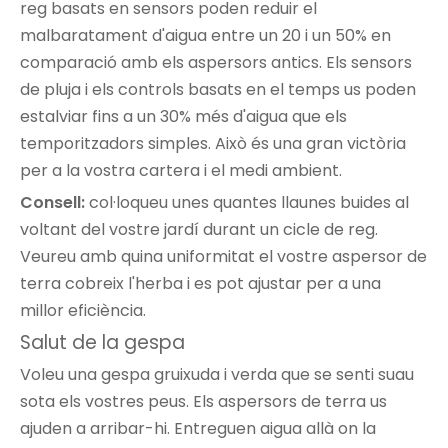
reg basats en sensors poden reduir el
malbaratament d'aigua entre un 20 i un 50% en
comparació amb els aspersors antics. Els sensors
de pluja i els controls basats en el temps us poden
estalviar fins a un 30% més d'aigua que els
temporitzadors simples. Això és una gran victòria
per a la vostra cartera i el medi ambient.
Consell:
col·loqueu unes quantes llaunes buides al
voltant del vostre jardí durant un cicle de reg.
Veureu amb quina uniformitat el vostre aspersor de
terra cobreix l'herba i es pot ajustar per a una
millor eficiència.
Salut de la gespa
Voleu una gespa gruixuda i verda que se senti suau
sota els vostres peus. Els aspersors de terra us
ajuden a arribar-hi. Entreguen aigua allà on la