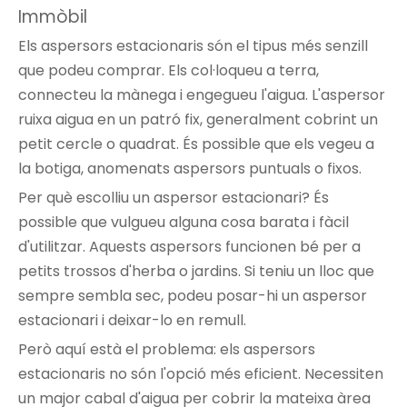
Immòbil
Els aspersors estacionaris són el tipus més senzill
que podeu comprar. Els col·loqueu a terra,
connecteu la mànega i engegueu l'aigua. L'aspersor
ruixa aigua en un patró fix, generalment cobrint un
petit cercle o quadrat. És possible que els vegeu a
la botiga, anomenats aspersors puntuals o fixos.
Per què escolliu un aspersor estacionari? És
possible que vulgueu alguna cosa barata i fàcil
d'utilitzar. Aquests aspersors funcionen bé per a
petits trossos d'herba o jardins. Si teniu un lloc que
sempre sembla sec, podeu posar-hi un aspersor
estacionari i deixar-lo en remull.
Però aquí està el problema: els aspersors
estacionaris no són l'opció més eficient. Necessiten
un major cabal d'aigua per cobrir la mateixa àrea