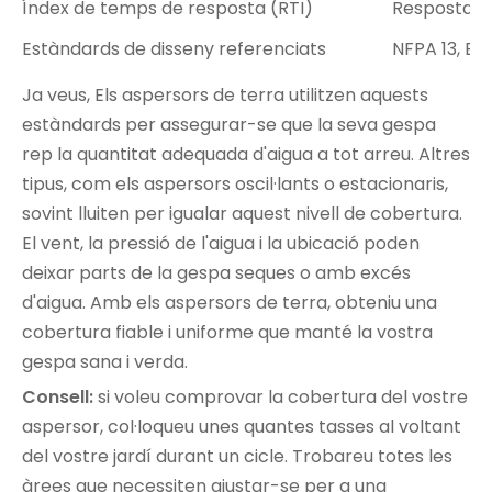
Índex de temps de resposta (RTI)
Resposta rà
Estàndards de disseny referenciats
NFPA 13, BS
Ja veus,
Els aspersors de terra
utilitzen aquests
estàndards per assegurar-se que la seva gespa
rep la quantitat adequada d'aigua a tot arreu. Altres
tipus, com els aspersors oscil·lants o estacionaris,
sovint lluiten per igualar aquest nivell de cobertura.
El vent, la pressió de l'aigua i la ubicació poden
deixar parts de la gespa seques o amb excés
d'aigua. Amb els aspersors de terra, obteniu una
cobertura fiable i uniforme que manté la vostra
gespa sana i verda.
Consell:
si voleu comprovar la cobertura del vostre
aspersor, col·loqueu unes quantes tasses al voltant
del vostre jardí durant un cicle. Trobareu totes les
àrees que necessiten ajustar-se per a una