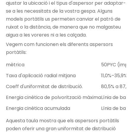
ajustar la ubicació i el tipus d'aspersor per adaptar-
se a les necessitats de la vostra gespa. Alguns
models portàtils us permeten canviar el patró de
ruixat o la distància, de manera que no malgasteu
aigua a les voreres ni a les calçada.
Vegem com funcionen els diferents aspersors
portàtils:
mètrica
50PYC (impac
Taxa d'aplicació radial mitjana
11,0%–35,9% s
Coeff d'uniformitat de distribució.
80,5% a 87,8
Energia cinètica de polvorització màxima
Línia de base
Energia cinètica acumulada
Línia de base
Aquesta taula mostra que els aspersors portàtils
poden oferir una gran uniformitat de distribució