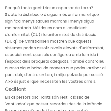
Per què tanta gent tria un aspersor de terra?
S'obté la distribució d'aigua més uniforme, el que
significa menys taques marrons i menys aigua
malbaratada. Mètriques com el coeficient
d'uniformitat (CU) i la uniformitat de distribució
(DUlq) de Christiansen mostren que aquests
sistemes poden assolir nivells elevats d'uniformitat,
especialment quan els configureu amb la mida i
l'espaiat dels broquets adequats. També controleu
quanta aigua baixa, de manera que podeu arribar al
punt dolç d'entre un terç i mitja polzada per sessió.
Això és just el que necessiten les vostres arrels.
Oscil·lant
Els aspersors oscil·lants són l'estil clàssic de
'ventilador' que potser recordeu des de la infància.
Ruixen aigua d'anada i tornada en un patró