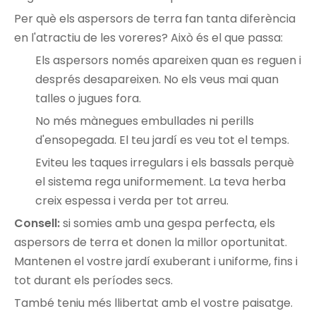
Per què els aspersors de terra fan tanta diferència
en l'atractiu de les voreres? Això és el que passa:
Els aspersors només apareixen quan es reguen i
després desapareixen. No els veus mai quan
talles o jugues fora.
No més mànegues embullades ni perills
d'ensopegada. El teu jardí es veu tot el temps.
Eviteu les taques irregulars i els bassals perquè
el sistema rega uniformement. La teva herba
creix espessa i verda per tot arreu.
Consell:
si somies amb una gespa perfecta, els
aspersors de terra et donen la millor oportunitat.
Mantenen el vostre jardí exuberant i uniforme, fins i
tot durant els períodes secs.
També teniu més llibertat amb el vostre paisatge.