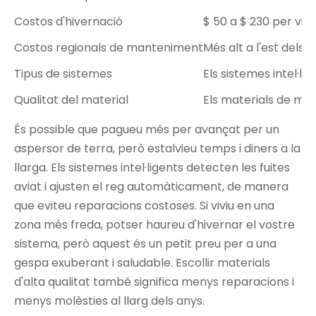
Costos d'hivernació
$ 50 a $ 230 per visi
Costos regionals de manteniment
Més alt a l'est dels
Tipus de sistemes
Els sistemes intel·l
Qualitat del material
Els materials de més
És possible que pagueu més per avançat per un
aspersor de terra, però estalvieu temps i diners a la
llarga. Els sistemes intel·ligents detecten les fuites
aviat i ajusten el reg automàticament, de manera
que eviteu reparacions costoses. Si viviu en una
zona més freda, potser haureu d'hivernar el vostre
sistema, però aquest és un petit preu per a una
gespa exuberant i saludable. Escollir materials
d'alta qualitat també significa menys reparacions i
menys molèsties al llarg dels anys.