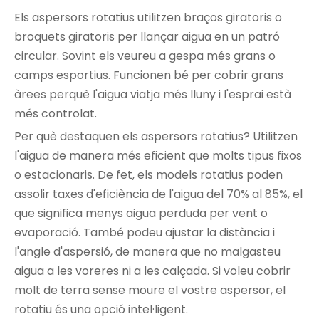
Els aspersors rotatius utilitzen braços giratoris o
broquets giratoris per llançar aigua en un patró
circular. Sovint els veureu a gespa més grans o
camps esportius. Funcionen bé per cobrir grans
àrees perquè l'aigua viatja més lluny i l'esprai està
més controlat.
Per què destaquen els aspersors rotatius? Utilitzen
l'aigua de manera més eficient que molts tipus fixos
o estacionaris. De fet, els models rotatius poden
assolir taxes d'eficiència de l'aigua del 70% al 85%, el
que significa menys aigua perduda per vent o
evaporació. També podeu ajustar la distància i
l'angle d'aspersió, de manera que no malgasteu
aigua a les voreres ni a les calçada. Si voleu cobrir
molt de terra sense moure el vostre aspersor, el
rotatiu és una opció intel·ligent.