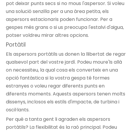
pot deixar punts secs si no mous l'aspersor. Si voleu
una solució senzilla per a una àrea petita, els
aspersors estacionaris poden funcionar. Per a
gespes més grans o si us preocupa l'estalvi d'aigua,
potser voldreu mirar altres opcions.
Portàtil
Els aspersors portàtils
us donen la llibertat de regar
qualsevol part del vostre jardí. Podeu moure'ls allà
on necessiteu, la qual cosa els converteix en una
opció fantàstica si la vostra gespa té formes
estranyes o voleu regar diferents punts en
diferents moments. Aquests aspersors tenen molts
dissenys, inclosos els estils d'impacte, de turbina i
oscil·lants.
Per què a tanta gent li agraden els aspersors
portàtils? La flexibilitat és la raó principal. Podeu