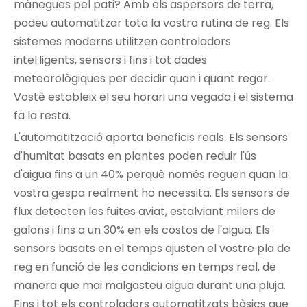
mànegues pel pati? Amb els aspersors de terra,
podeu automatitzar tota la vostra rutina de reg. Els
sistemes moderns utilitzen controladors
intel·ligents, sensors i fins i tot dades
meteorològiques per decidir quan i quant regar.
Vostè estableix el seu horari una vegada i el sistema
fa la resta.
L'automatització aporta beneficis reals. Els sensors
d'humitat basats en plantes poden reduir l'ús
d'aigua fins a un 40% perquè només reguen quan la
vostra gespa realment ho necessita. Els sensors de
flux detecten les fuites aviat, estalviant milers de
galons i fins a un 30% en els costos de l'aigua. Els
sensors basats en el temps ajusten el vostre pla de
reg en funció de les condicions en temps real, de
manera que mai malgasteu aigua durant una pluja.
Fins i tot els controladors automatitzats bàsics que