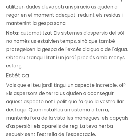
utilitzen dades d'evapotranspiració us ajuden a
regar en el moment adequat, reduint els residus i
mantenint la gespa sana.
Nota:
automatitzat
Els sistemes d'aspersió del sòl
no només us estalvien temps, sinó que també
protegeixen la gespa de l'excés d'aigua o de l'aigua.
Obteniu tranquil·litat i un jardí preciós amb menys
esforç.
Estètica
Vols que el teu jardí tingui un aspecte increïble, oi?
Els aspersors de terra us ajuden a aconseguir
aquest aspecte net i polit que fa que la vostra llar
destaqui. Quan instal·leu un sistema a terra,
manteniu fora de la vista les mànegues, els capçals
d'aspersió i els aparells de reg. La teva herba
segueix sent l'estrella de l'espectacle.