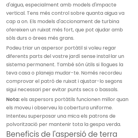
d'aigua, especialment amb models d'impacte
vertical. Tens més control sobre quanta aigua va
cap a on. Els models d'accionament de turbina
ofereixen un ruixat més fort, que pot ajudar amb
sòls durs o àrees més grans.
Podeu triar un aspersor portàtil si voleu regar
diferents parts del vostre jardí sense instal·lar un
sistema permanent. També són útils si llogues la
teva casa o planeja mudar-te. Només recordeu
comprovar el patró de ruixat i ajustar-lo segons
sigui necessari per evitar punts secs o bassals.
Nota:
els aspersors portàtils funcionen millor quan
els moveu i observeu la cobertura uniforme.
Intenteu superposar una mica els patrons de
polvorització per mantenir tota la gespa verda.
Beneficis de l'aspersió de terra