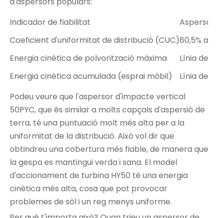
d'aspersors populars:
Indicador de fiabilitat
Aspersor 
Coeficient d'uniformitat de distribució (CUC)
80,5% a 8
Energia cinètica de polvorització màxima
Línia de b
Energia cinètica acumulada (esprai mòbil)
Línia de b
Podeu veure que l'aspersor d'impacte vertical
50PYC, que és similar a molts capçals d'aspersió de
terra, té una puntuació molt més alta per a la
uniformitat de la distribució. Això vol dir que
obtindreu una cobertura més fiable, de manera que
la gespa es mantingui verda i sana. El model
d'accionament de turbina HY50 té una energia
cinètica més alta, cosa que pot provocar
problemes de sòl i un reg menys uniforme.
Per què t'importa això? Quan trieu un aspersor de