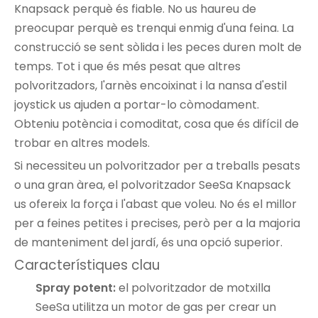
Knapsack perquè és fiable. No us haureu de
preocupar perquè es trenqui enmig d'una feina. La
construcció se sent sòlida i les peces duren molt de
temps. Tot i que és més pesat que altres
polvoritzadors, l'arnès encoixinat i la nansa d'estil
joystick us ajuden a portar-lo còmodament.
Obteniu potència i comoditat, cosa que és difícil de
trobar en altres models.
Si necessiteu un polvoritzador per a treballs pesats
o una gran àrea, el polvoritzador SeeSa Knapsack
us ofereix la força i l'abast que voleu. No és el millor
per a feines petites i precises, però per a la majoria
de manteniment del jardí, és una opció superior.
Característiques clau
Spray potent:
el polvoritzador de motxilla
SeeSa utilitza un motor de gas per crear un