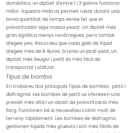
domèstics, un dipòsit d'entre 1 i 3 galons funciona
millor. Aquesta mida us permet ruixar durant una
bona quantitat de temps sense fer que el
polvoritzador sigui massa pesat. Un dipòsit més
gran significa menys recàrregues, però també
afegeix pes. Recordeu que cada galó de líquid
afegeix més de 8 lliures. Si teniu un jardí petit, un
dipòsit més lleuger i petit és més fàcil de
transportar i utilitzar.
Tipus de bomba
En trobareu dos principals
Tipus de bombes
: pistó i
diafragma. Les bombes de pistó us ofereixen una
pressió més alta i un abast de polvorització més
llarg. Funcionen bé si necessiteu cobrir molt de
terreny ràpidament. Les bombes de diafragma
gestionen líquids més gruixuts i són més fàcils de