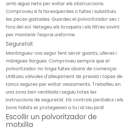
amb aigua neta per evitar els obstruccions.
Comproveu si hi ha esquerdes o fuites i substituïu
les peces gastades. Guardeu el polvoritzador sec i
fora del sol. Netegeu els broquets i els filtres sovint
per mantenir l'esprai uniforme.
Seguretat
Mantingueu-vos segur fent servir guants, ulleres i
mànigues llargues. Comproveu sempre que el
polvoritzador no tingui fuites abans de començar.
Utilitzeu vàlvules d'alleujament de pressió i tapes de
tancs segures per evitar vessaments. Treballeu en
una zona ben ventilada i seguiu totes les
instruccions de seguretat. Els controls periòdics i els
bons hàbits et protegeixen a tu i al teu jardí.
Escollir un polvoritzador de
motxilla