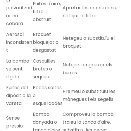
Fuites d'aire,
polvoritzad
Apretar les connexions,
filtre
or no
netejar el filtre
obstruït
cebarà
Aerosol
Broquet
Netegeu o substituïu el
inconsisten
bloquejat o
broquet
t
desgastat
La bomba
Casquilles
Netejar i engreixar els
se sent
brutes o
buixos
rígida
seques
Fuites del
Peces soltes
Premeu o substituïu les
dipòsit o la
o
mànegues i els segells
vareta
esquerdades
Bomba
Comproveu la bomba,
Sense
danyada o
traieu la tanca d'aire,
pressió
tanca d'aire
substituïu les peces