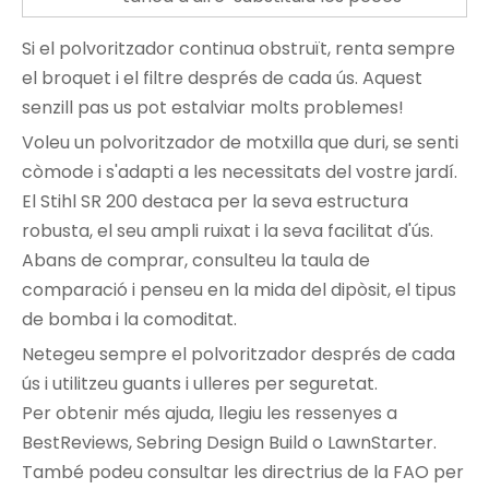
Si el polvoritzador continua obstruït, renta sempre
el broquet i el filtre després de cada ús. Aquest
senzill pas us pot estalviar molts problemes!
Voleu un polvoritzador de motxilla que duri, se senti
còmode i s'adapti a les necessitats del vostre jardí.
El Stihl SR 200 destaca per la seva estructura
robusta, el seu ampli ruixat i la seva facilitat d'ús.
Abans de comprar, consulteu la taula de
comparació i penseu en la mida del dipòsit, el tipus
de bomba i la comoditat.
Netegeu sempre el polvoritzador després de cada
ús i utilitzeu guants i ulleres per seguretat.
Per obtenir més ajuda, llegiu les ressenyes a
BestReviews, Sebring Design Build o LawnStarter.
També podeu consultar les directrius de la FAO per