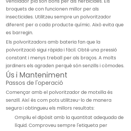
ventilador pla són bons per als herbicides. Els
broquets de con funcionen millor per als
insecticides. Utilitzeu sempre un polvoritzador
diferent per a cada producte químic. Això evita que
es barregin.
Els polvoritzadors amb bateria fan que la
polvorització sigui ràpida i fàcil. Obté una pressió
constant i menys treball per als braços. A molts
jardiners els agraden perquè són senzills i còmodes.
Ús i Manteniment
Passos de l'operació
Començar amb el polvoritzador de motxilla és
senzill. Així és com pots
utilitzeu-lo de manera
segura
i obtingueu els millors resultats:
Ompliu el dipòsit amb la quantitat adequada de
líquid. Comproveu sempre l'etiqueta per