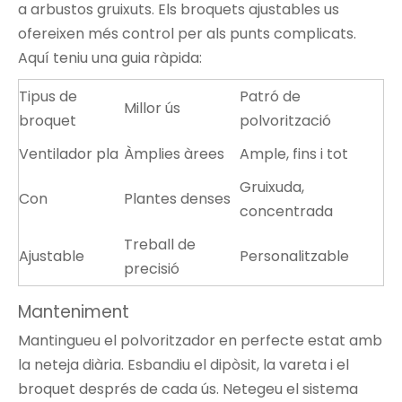
a arbustos gruixuts. Els broquets ajustables us
ofereixen més control per als punts complicats.
Aquí teniu una guia ràpida:
Tipus de
Patró de
Millor ús
broquet
polvorització
Ventilador pla
Àmplies àrees
Ample, fins i tot
Gruixuda,
Con
Plantes denses
concentrada
Treball de
Ajustable
Personalitzable
precisió
Manteniment
Mantingueu el polvoritzador en perfecte estat amb
la neteja diària. Esbandiu el dipòsit, la vareta i el
broquet després de cada ús. Netegeu el sistema