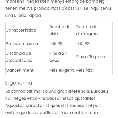
mantenir. Necessiten menys esforç de bombeig i
tenen menys probabilitats d'obstruir-se. Aquí teniu
una ullada ràpida:
Bomba de
Bomba de
Característica
pistó
diafragma
Pressió màxima
~89 PSI
~60 PSI
Distància de
Fins a 24
Fins a 20 peus
polvorització
peus
Manteniment
Més exigent
Més fàcil
Ergonomia
La comoditat marca una gran diferència. Busqueu
corretges encoixinades i arnesos ajustables.
Aquestes característiques distribueixen el pes i
eviten que les espatlles es facin mal. Un marc