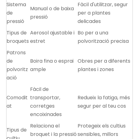
Sistema
Fàcil d'utilitzar, segur
Manual o de baixa
de
per a plantes
pressió
pressió
delicades
Tipus de
Aerosol ajustable i
Bo per a una
broquets
estret
polvorització precisa
Patrons
de
Boira fina o esprai
Obres per a diferents
polvoritz
ample
plantes i zones
ació
Fàcil de
Comodit
transportar,
Redueix la fatiga, més
at
corretges
segur per al teu cos
encoixinades
Relaciona el
Protegeix els cultius
Tipus de
broquet i la pressió
sensibles, millors
cultiu