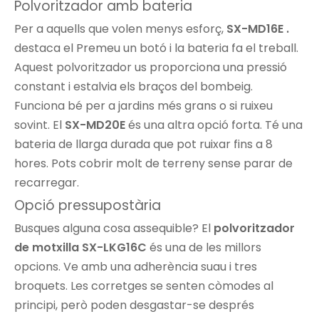
Polvoritzador amb bateria
Per a aquells que volen menys esforç,
SX-MD16E .
destaca el Premeu un botó i la bateria fa el treball.
Aquest polvoritzador us proporciona una pressió
constant i estalvia els braços del bombeig.
Funciona bé per a jardins més grans o si ruixeu
sovint. El
SX-MD20E
és una altra opció forta. Té una
bateria de llarga durada que pot ruixar fins a 8
hores. Pots cobrir molt de terreny sense parar de
recarregar.
Opció pressupostària
Busques alguna cosa assequible? El
polvoritzador
de motxilla SX-LKG16C
és una de les millors
opcions. Ve amb una adherència suau i tres
broquets. Les corretges se senten còmodes al
principi, però poden desgastar-se després