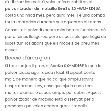
d'utilitzar-les molt. Si voleu més durabilitat, el
polvoritzador de motxilla SeeSa SX-WM-SD16A
costa una mica més, però dura més. Té una bomba
forta i materials duradors que aguanten el temps.
Consell: els polvoritzadors més barats funcionen bé
per a feines lleugeres, però és possible que hàgiu de
substituir-los abans que els models de preu més
elevat.
Elecció d'àrea gran
Si teniu un jardí gran, el
SeeSa SX-MD16E
fa que la
polvorització sigui ràpida i fàcil. El dipòsit conté
molt, de manera que no cal que ompliu sovint.
L'esprai arriba lluny, cosa que ajuda quan tens
moltes plantes o espais amplis per cobrir. Aquest
polvoritzador de motxilla està dissenyat per a
persones que volen acabar grans treballs