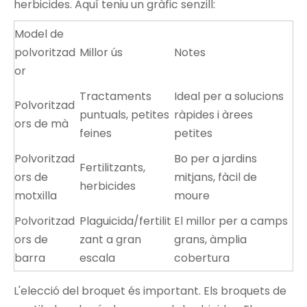
herbicides. Aquí teniu un gràfic senzill:
Model de
polvoritzad
Millor ús
Notes
or
Tractaments
Ideal per a solucions
Polvoritzad
puntuals, petites
ràpides i àrees
ors de mà
feines
petites
Polvoritzad
Bo per a jardins
Fertilitzants,
ors de
mitjans, fàcil de
herbicides
motxilla
moure
Polvoritzad
Plaguicida/fertilit
El millor per a camps
ors de
zant a gran
grans, àmplia
barra
escala
cobertura
L'elecció del broquet és important. Els broquets de