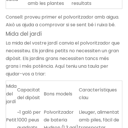
amb les plantes
resultats
Consell: proveu primer el polvoritzador amb aigua.
Això us ajuda a comprovar si se sent bé i ruixa bé.
Mida del jardí
La mida del vostre jardí canvia el polvoritzador que
necessiteu. Els jardins petits no necessiten un gran
dipòsit. Els jardins grans necessiten tancs més
grans i més potència. Aquí teniu una taula per
ajudar-vos a triar:
Mida
Capacitat
Característiques
del
Bons models
del dipòsit
clau
jardí
~1 galó per
Polvoritzador
Lleuger, alimentat
Petit
1000 peus
de bateria
amb piles, fàcil de
quadrats
Hudson (1,3 gal)
transportar