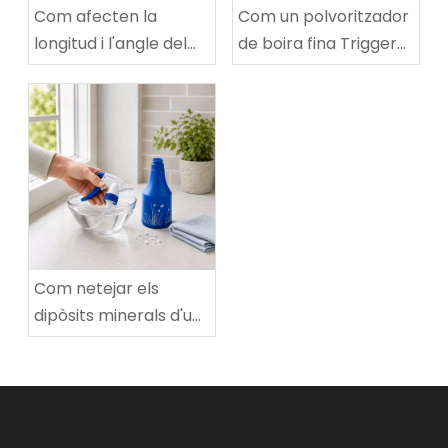
Com afecten la
Com un polvoritzador
longitud i l'angle del
de boira fina Trigger
tub d'immersió a un
crea gotes petites i
polvoritzador d'aigua
uniformes
amb disparador de
plàstic
Com netejar els
dipòsits minerals d'un
broquet de boira fina