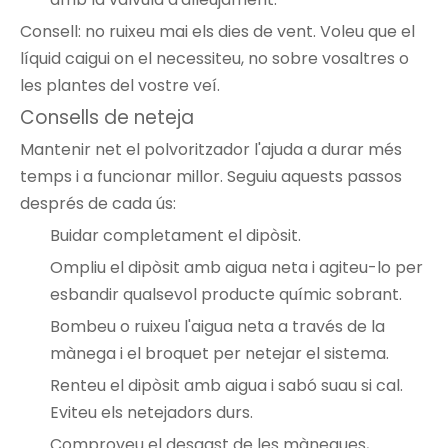
Consell: no ruixeu mai els dies de vent. Voleu que el
líquid caigui on el necessiteu, no sobre vosaltres o
les plantes del vostre veí.
Consells de neteja
Mantenir net el polvoritzador l'ajuda a durar més
temps i a funcionar millor. Seguiu aquests passos
després de cada ús:
Buidar completament el dipòsit.
Ompliu el dipòsit amb aigua neta i agiteu-lo per
esbandir qualsevol producte químic sobrant.
Bombeu o ruixeu l'aigua neta a través de la
mànega i el broquet per netejar el sistema.
Renteu el dipòsit amb aigua i sabó suau si cal.
Eviteu els netejadors durs.
Comproveu el desgast de les mànegues,