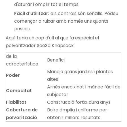
d'aturar i omplir tot el temps.
Fàcil d'utilitzar:
els controls són senzills. Podeu
començar a ruixar amb només uns quants
passos.
Aquí teniu un cop d'ull al que fa especial el
polvoritzador SeeSa Knapsack:
de la
Benefici
característica
Maneja grans jardins i plantes
Poder
altes
Arnès encoixinat i mànec fàcil de
Comoditat
subjectar
Fiabilitat
Construcció forta, dura anys
Cobertura de
Boira àmplia i uniforme per
polvorització
obtenir millors resultats