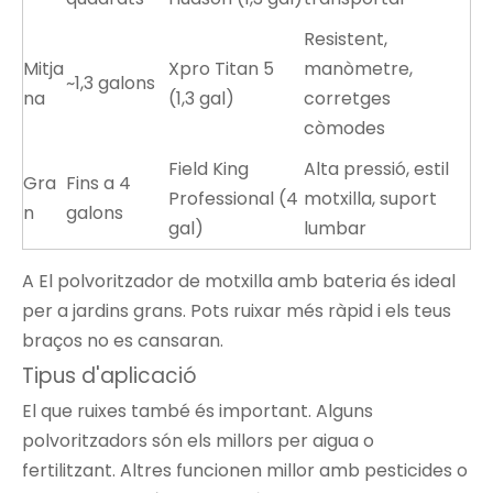
Resistent,
Mitja
Xpro Titan 5
manòmetre,
~1,3 galons
na
(1,3 gal)
corretges
còmodes
Field King
Alta pressió, estil
Gra
Fins a 4
Professional (4
motxilla, suport
n
galons
gal)
lumbar
A
El polvoritzador de motxilla amb bateria
és ideal
per a jardins grans. Pots ruixar més ràpid i els teus
braços no es cansaran.
Tipus d'aplicació
El que ruixes també és important. Alguns
polvoritzadors són els millors per aigua o
fertilitzant. Altres funcionen millor amb pesticides o