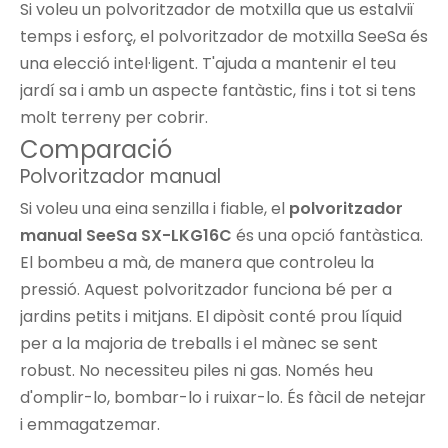
Si voleu un polvoritzador de motxilla que us estalviï
temps i esforç, el polvoritzador de motxilla SeeSa és
una elecció intel·ligent. T'ajuda a mantenir el teu
jardí sa i amb un aspecte fantàstic, fins i tot si tens
molt terreny per cobrir.
Comparació
Polvoritzador manual
Si voleu una eina senzilla i fiable, el
polvoritzador
manual SeeSa SX-LKG16C
és una opció fantàstica.
El bombeu a mà, de manera que controleu la
pressió. Aquest polvoritzador funciona bé per a
jardins petits i mitjans. El dipòsit conté prou líquid
per a la majoria de treballs i el mànec se sent
robust. No necessiteu piles ni gas. Només heu
d'omplir-lo, bombar-lo i ruixar-lo. És fàcil de netejar
i emmagatzemar.