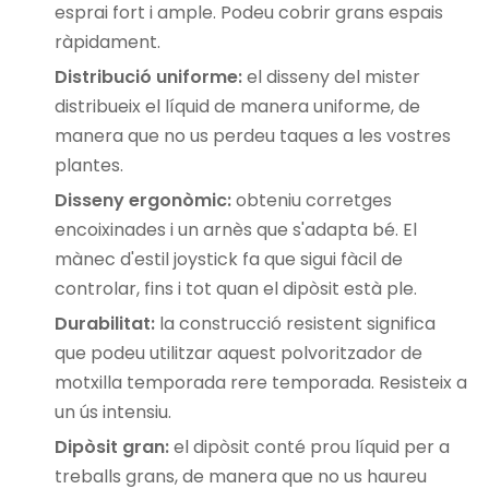
esprai fort i ample. Podeu cobrir grans espais
ràpidament.
Distribució uniforme:
el disseny del mister
distribueix el líquid de manera uniforme, de
manera que no us perdeu taques a les vostres
plantes.
Disseny ergonòmic:
obteniu corretges
encoixinades i un arnès que s'adapta bé. El
mànec d'estil joystick fa que sigui fàcil de
controlar, fins i tot quan el dipòsit està ple.
Durabilitat:
la construcció resistent significa
que podeu utilitzar aquest polvoritzador de
motxilla temporada rere temporada. Resisteix a
un ús intensiu.
Dipòsit gran:
el dipòsit conté prou líquid per a
treballs grans, de manera que no us haureu