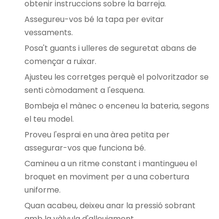
obtenir instruccions sobre la barreja.
Assegureu-vos bé la tapa per evitar
vessaments.
Posa't guants i ulleres de seguretat abans de
començar a ruixar.
Ajusteu les corretges perquè el polvoritzador se
senti còmodament a l'esquena.
Bombeja el mànec o enceneu la bateria,
segons
el teu model
.
Proveu l'esprai en una àrea petita per
assegurar-vos que funciona bé.
Camineu a un ritme constant i mantingueu el
broquet en moviment per a una cobertura
uniforme.
Quan acabeu, deixeu anar la pressió sobrant
amb la vàlvula d'alleujament.