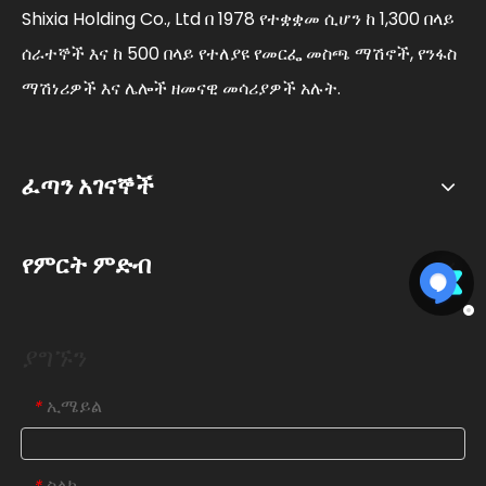
Shixia Holding Co., Ltd በ 1978 የተቋቋመ ሲሆን ከ 1,300 በላይ
ሰራተኞች እና ከ 500 በላይ የተለያዩ የመርፌ መስጫ ማሽኖች, የንፋስ
ማሽነሪዎች እና ሌሎች ዘመናዊ መሳሪያዎች አሉት.
ፈጣን አገናኞች
የምርት ምድብ
ያግኙን
ኢሜይል
*
ስልክ