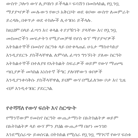
ውስጥ ጋሎን ውሃ ሊያባክን ይችላል። ፍሳሽን በመከላከል, የቧንቧ
ማያያዣዎች ሙሉውን የውኃ አቅርቦት ወደ ቱቦው ውስጥ ለመምራት
ይረዳሉ, በቀጥታ ወደ ተክሎች ሊተገበሩ ይችላሉ.
ከዚህም በላይ ፈጣን እና ቀላል ተያያዥነት ያላቸው እና የቧንቧ
መስመሮችን መፍታትን የሚያመቻቹ የሆስ ቱፕ ማያያዣዎች
አትክልተኞች በመስኖ ስርዓቱ ላይ በተቀላጠፈ ሁኔታ ማስተካከያ
እንዲያደርጉ ያስችላቸዋል. ለምሳሌ ፈጣን ግንኙነት ያለው ስርዓት
አትክልተኞች በተለያዩ የአትክልት ስፍራዎች ወይም የውሃ ማጠጫ
ጣቢያዎች መካከል አነስተኛ ችግር ያለባቸውን ቱቦዎች
እንዲያንቀሳቅሱ ያስችላቸዋል, ይህም ውሃ በሚፈለገው ቦታ እና ጊዜ
ብቻ እንዲተገበር ያደርጋል.
የተሻሻለ የውሃ ፍሰት እና ስርጭት
የማንኛውም የመስኖ ስርዓት ውጤታማነት በአትክልትዎ ወይም
በአትክልትዎ ላይ ውሃ ምን ያህል ውጤታማ በሆነ መንገድ
እንደሚሰራጭ ይወሰናል. በትክክል የሚሰራ የቧንቧ ማገናኛ የውሃ ፍሰቱ