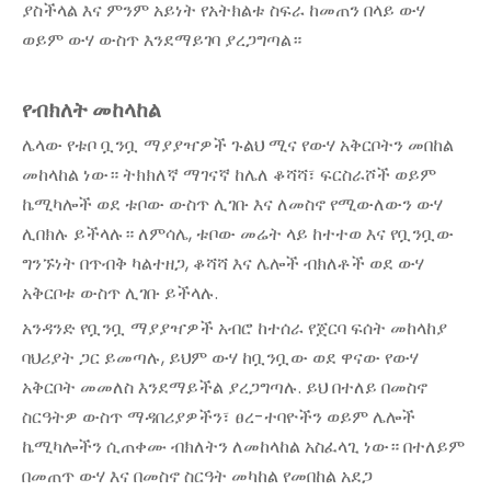
ያስችላል እና ምንም አይነት የአትክልቱ ስፍራ ከመጠን በላይ ውሃ
ወይም ውሃ ውስጥ እንደማይገባ ያረጋግጣል።
የብክለት መከላከል
ሌላው የቱቦ ቧንቧ ማያያዣዎች ጉልህ ሚና የውሃ አቅርቦትን መበከል
መከላከል ነው። ትክክለኛ ማገናኛ ከሌለ ቆሻሻ፣ ፍርስራሾች ወይም
ኬሚካሎች ወደ ቱቦው ውስጥ ሊገቡ እና ለመስኖ የሚውለውን ውሃ
ሊበክሉ ይችላሉ። ለምሳሌ, ቱቦው መሬት ላይ ከተተወ እና የቧንቧው
ግንኙነት በጥብቅ ካልተዘጋ, ቆሻሻ እና ሌሎች ብክለቶች ወደ ውሃ
አቅርቦቱ ውስጥ ሊገቡ ይችላሉ.
አንዳንድ የቧንቧ ማያያዣዎች አብሮ ከተሰራ የጀርባ ፍሰት መከላከያ
ባህሪያት ጋር ይመጣሉ, ይህም ውሃ ከቧንቧው ወደ ዋናው የውሃ
አቅርቦት መመለስ እንደማይችል ያረጋግጣሉ. ይህ በተለይ በመስኖ
ስርዓትዎ ውስጥ ማዳበሪያዎችን፣ ፀረ-ተባዮችን ወይም ሌሎች
ኬሚካሎችን ሲጠቀሙ ብክለትን ለመከላከል አስፈላጊ ነው። በተለይም
በመጠጥ ውሃ እና በመስኖ ስርዓት መካከል የመበከል አደጋ