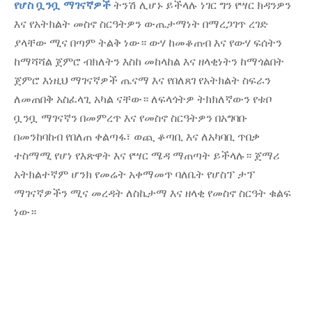
የሆስ ቧንቧ ማገናኛዎች
ትንሽ ሊሆኑ ይችላሉ ነገር ግን የሣር ክዳንዎን
እና የአትክልት መስኖ ስርዓትዎን ውጤታማነት በማረጋገጥ ረገድ
ያላቸው ሚና በጣም ትልቅ ነው። ውሃ ከመቆጠብ እና የውሃ ፍሰትን
ከማሻሻል ጀምሮ ብክለትን እስከ መከላከል እና ዘላቂነትን ከማጎልበት
ጀምሮ እነዚህ ማገናኛዎች ጤናማ እና የበለጸገ የአትክልት ስፍራን
ለመጠበቅ አስፈላጊ አካል ናቸው። ለፍላጎትዎ ትክክለኛውን የቱቦ
ቧንቧ ማገናኛን በመምረጥ እና የመስኖ ስርዓትዎን በአግባቡ
በመንከባከብ የበለጠ ቀልጣፋ፣ ወጪ ቆጣቢ እና ለአካባቢ ጥበቃ
ተስማሚ የሆነ የእጽዋት እና የሣር ሜዳ ማጠጣት ይችላሉ። ጀማሪ
አትክልተኛም ሆንክ የመሬት አቀማመጥ ባለቤት የሆስፕ ታፕ
ማገናኛዎችን ሚና መረዳት ለስኬታማ እና ዘላቂ የመስኖ ስርዓት ቁልፍ
ነው።