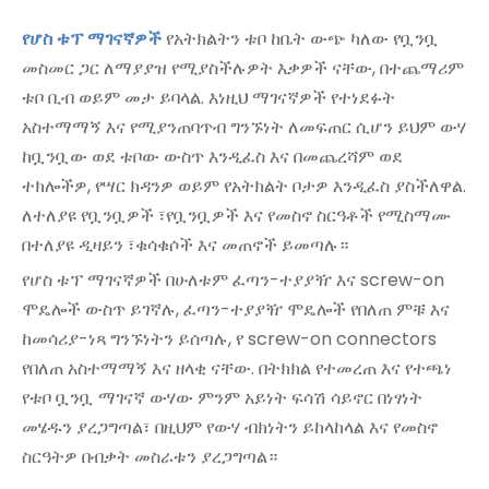
የሆስ ቱፕ ማገናኛዎች
የአትክልትን ቱቦ ከቤት ውጭ ካለው የቧንቧ
መስመር ጋር ለማያያዝ የሚያስችሉዎት እቃዎች ናቸው, በተጨማሪም
ቱቦ ቢብ ወይም መታ ይባላል. እነዚህ ማገናኛዎች የተነደፉት
አስተማማኝ እና የሚያንጠባጥብ ግንኙነት ለመፍጠር ሲሆን ይህም ውሃ
ከቧንቧው ወደ ቱቦው ውስጥ እንዲፈስ እና በመጨረሻም ወደ
ተክሎችዎ, የሣር ክዳንዎ ወይም የአትክልት ቦታዎ እንዲፈስ ያስችለዋል.
ለተለያዩ የቧንቧዎች ፣የቧንቧዎች እና የመስኖ ስርዓቶች የሚስማሙ
በተለያዩ ዲዛይን ፣ቁሳቁሶች እና መጠኖች ይመጣሉ።
የሆስ ቱፕ ማገናኛዎች በሁለቱም ፈጣን-ተያያዥ እና screw-on
ሞዴሎች ውስጥ ይገኛሉ, ፈጣን-ተያያዥ ሞዴሎች የበለጠ ምቹ እና
ከመሳሪያ-ነጻ ግንኙነትን ይሰጣሉ, የ screw-on connectors
የበለጠ አስተማማኝ እና ዘላቂ ናቸው. በትክክል የተመረጠ እና የተጫነ
የቱቦ ቧንቧ ማገናኛ ውሃው ምንም አይነት ፍሳሽ ሳይኖር በነፃነት
መሄዱን ያረጋግጣል፣ በዚህም የውሃ ብክነትን ይከላከላል እና የመስኖ
ስርዓትዎ በብቃት መስራቱን ያረጋግጣል።