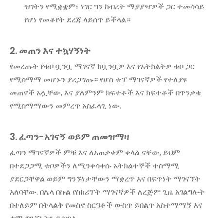
ዝገትን የሚቋቋም፣ ነገር ግን ከብረት ማያያዣዎች ጋር ተመሳሳይ
የሆነ የመቆየት ደረጃ ላይሰጥ ይችላል።
2. መጠን እና ተኳሃኝነት
የመረጡት የቱቦ ቧንቧ ማገናኛ ከቧንቧዎ እና የአትክልትዎ ቱቦ ጋር
የሚስማማ መሆኑን ያረጋግጡ። የሆስ ቱፕ ማገናኛዎች የተለያዩ
መጠኖች አሏቸው, እና ያለምንም ክፍተቶች እና ክፍተቶች በጥንቃቄ
የሚስማማውን መምረጥ አስፈላጊ ነው.
3. ፈጣን-አገናኝ ወይም ጠመዝማዛ
ፈጣን ማገናኛዎች ምቹ እና ለአጠቃቀም ቀላል ናቸው, ይህም
በተደጋጋሚ ቱቦዎችን ለሚንቀሳቀሱ አትክልተኞች ተስማሚ
ያደርጋቸዋል ወይም ግንኙነታቸውን ማቋረጥ እና በፍጥነት ማገናኘት
አለባቸው. በሌላ በኩል የስክሪፕት ማገናኛዎች ለረጅም ጊዜ አገልግሎት
በተለይም በትላልቅ የመስኖ ስርዓቶች ውስጥ ይበልጥ አስተማማኝ እና