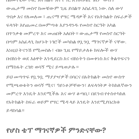
ውጤታማ መስኖ ከመቼውም ጊዜ ይበልጥ አስፈላጊ ነው. ስለ ውሃ
ጥበቃ እና የለመለመ ፣ ጤናማ የሣር ሜዳዎች እና የአትክልት ስፍራዎች
ፍላጎት እየጨመረ በመምጣቱ እያንዳንዱ የመስኖ ስርዓት አካል
በጥንቃቄ መምረጥ እና መጠበቅ አለበት። ውጤታማ የመስኖ ስርዓት
በጣም አስፈላጊ ከሆኑት ነገሮች መካከል የቧንቧ ማገናኛዎች ናቸው.
እነዚህ ትናንሽ የሚመስሉ፣ ብዙ ጊዜ የማይታለፉ ክፍሎች ውሃ
በብክነት ወደ እፅዋት እንዲደርስ እና ብክነትን በመቀነስ እና ቅልጥፍናን
በማስፋት ረገድ ወሳኝ ሚና ይጫወታሉ።
ይህ መጣጥፍ የቧንቧ ማያያዣዎች በሳርና በአትክልት መስኖ ውስጥ
የሚጫወቱትን ወሳኝ ሚና፣ ዓይነቶቻቸውን፣ ለፍላጎትዎ ትክክለኛውን
መምረጥ እንዴት እንደሚችሉ እና ውሃ ቆጣቢ፣ በደንብ የተስተካከለ
የአትክልት ስፍራ ወይም የሣር ሜዳ ላይ እንዴት እንደሚያበረክቱ
ይዳስሳል።
የሆስ ቴፕ ማገናኛዎች ምንድናቸው?