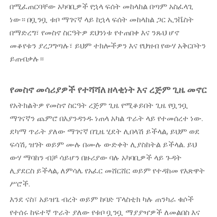
በሚፈጠርባቸው አካባቢዎች የኋላ ፍሰት መከላከል በጣም አስፈላጊ
ነው። በቧንቧ ቱቦ ማገናኛ ላይ ከኋላ ፍሰት መከላከል ጋር ኢንቬስት
በማድረግ፣ የመስኖ ስርዓትዎ ደህንነቱ የተጠበቀ እና ንጹህ ሆኖ
መቆየቱን ያረጋግጣሉ፣ ይህም ተክሎችዎን እና የህዝብ የውሃ አቅርቦትን
ይጠብቃሉ።
የመስኖ መሳሪያዎች የተሻሻለ ዘላቂነት እና ረጅም ጊዜ መኖር
የአትክልትዎ የመስኖ ስርዓት ረጅም ጊዜ የሚቆይበት ጊዜ የቧንቧ
ማገናኛን ጨምሮ በእያንዳንዱ ነጠላ አካል ጥራት ላይ የተመሰረተ ነው.
ደካማ ጥራት ያለው ማገናኛ በጊዜ ሂደት ሊበላሽ ይችላል, ይህም ወደ
ፍሳሽ, ዝገት ወይም ሙሉ በሙሉ ውድቀት ሊያስከትል ይችላል. ይህ
ውሃ ማባከን ብቻ ሳይሆን በዙሪያው ባሉ አካባቢዎች ላይ ጉዳት
ሊያደርስ ይችላል, ለምሳሌ የአፈር መሸርሸር ወይም የተዳከመ የእጽዋት
ሥሮች.
እንደ ናስ፣ አይዝጌ ብረት ወይም ከባድ ፕላስቲክ ካሉ ጠንካራ ቁሶች
የተሰሩ ከፍተኛ ጥራት ያለው የቱቦ ቧንቧ ማያያዣዎች ለመልበስ እና