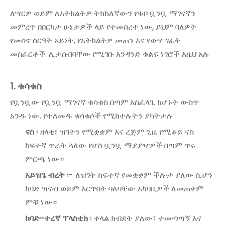
ለሣርዎ ወይም ለአትክልትዎ ትክክለኛውን የቱቦ ቧንቧ ማገናኛን
መምረጥ በበርካታ ሁኔታዎች ላይ የተመሰረተ ነው, ይህም ባለዎት
የመስኖ ስርዓት አይነት, የአትክልትዎ መጠን እና የውሃ ግፊት
መስፈርቶች. ሊታሰብባቸው የሚገቡ አንዳንድ ቁልፍ ነገሮች እዚህ አሉ
1. ቁሳቁስ
የቧንቧው የቧንቧ ማገናኛ ቁሳቁስ በጣም አስፈላጊ ከሆኑት ውስጥ
አንዱ ነው. የተለመዱ ቁሳቁሶች የሚከተሉትን ያካትታሉ:
ናስ
፡ ዘላቂ፣ ዝገትን የሚቋቋም እና ረጅም ጊዜ የሚቆይ ናስ
ከፍተኛ ጥራት ላለው የሆስ ቧንቧ ማያያዣዎች በጣም ጥሩ
ምርጫ ነው።
አይዝጌ ብረት
፡- ለዝገት ከፍተኛ የመቋቋም ችሎታ ያለው ሲሆን
ከባድ ዝናብ ወይም እርጥበት ባለባቸው አካባቢዎች ለመጠቀም
ምቹ ነው።
ከባድ-ተረኛ ፕላስቲክ
፡ ቀላል ክብደት ያለው፣ ተመጣጣኝ እና