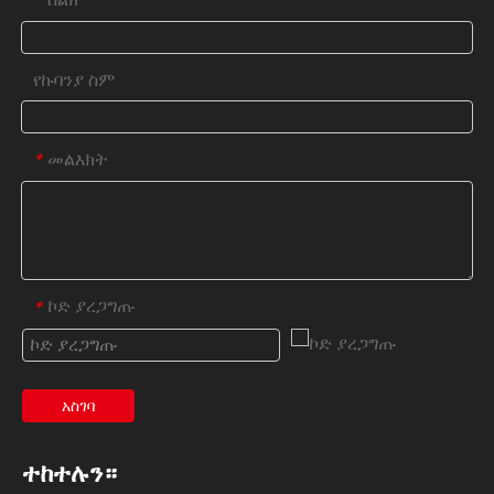
*
የኩባንያ ስም
መልእክት
*
ኮድ ያረጋግጡ
*
አስገባ
ተከተሉን።