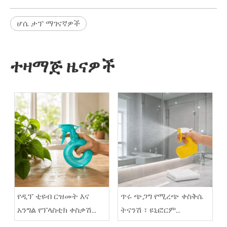
ሆሴ ታፕ ማገናኛዎች
ተዛማጅ ዜናዎች
የዲፕ ቲዩብ ርዝመት እና
ጥሩ ጭጋግ የሚረጭ ቀስቅሴ
አንግል የፕላስቲክ ቀስቃሽ
ትናንሽ ፣ ዩኒፎርም
የውሃ መርጫ እንዴት
ጠብታዎችን እንዴት