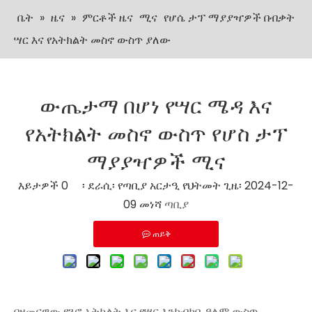
ቤት
»
ዜና
»
ምርቶች ዜና
ሚና
የሆሴ ታፕ ማያያዣዎች በብቃት
ሣር እና የአትክልት መስኖ ውስጥ ያለው
ውጤታማ በሆነ የሣር ሜዳ እና
የአትክልት መስኖ ውስጥ የሆስ ታፕ
ማያያዣዎች ሚና
እይታዎች
0
፡ ደራሲ፡ የጣቢያ አርታዒ የህትመት ጊዜ፡ 2024-12-
09 መነሻ
ጣቢያ
ጠይቅ
በዘመናዊው የጓሮ አትክልት እና የሣር እንክብካቤ ዓለም ውስጥ