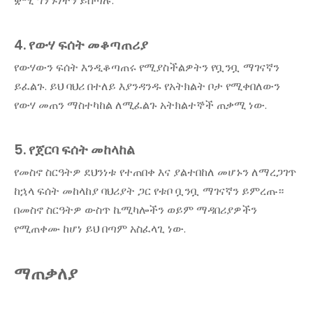
ቋሚ ግንኙነትን ይሰጣሉ.
4. የውሃ ፍሰት መቆጣጠሪያ
የውሃውን ፍሰት እንዲቆጣጠሩ የሚያስችልዎትን የቧንቧ ማገናኛን
ይፈልጉ. ይህ ባህሪ በተለይ እያንዳንዱ የአትክልት ቦታ የሚቀበለውን
የውሃ መጠን ማስተካከል ለሚፈልጉ አትክልተኞች ጠቃሚ ነው.
5. የጀርባ ፍሰት መከላከል
የመስኖ ስርዓትዎ ደህንነቱ የተጠበቀ እና ያልተበከለ መሆኑን ለማረጋገጥ
ከኋላ ፍሰት መከላከያ ባህሪያት ጋር የቱቦ ቧንቧ ማገናኛን ይምረጡ።
በመስኖ ስርዓትዎ ውስጥ ኬሚካሎችን ወይም ማዳበሪያዎችን
የሚጠቀሙ ከሆነ ይህ በጣም አስፈላጊ ነው.
ማጠቃለያ