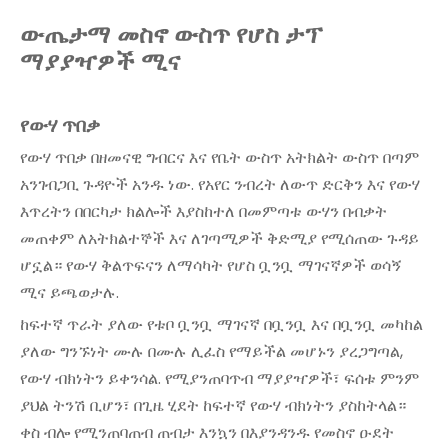
ውጤታማ መስኖ ውስጥ የሆስ ታፕ
ማያያዣዎች ሚና
የውሃ ጥበቃ
የውሃ ጥበቃ በዘመናዊ ግብርና እና የቤት ውስጥ አትክልት ውስጥ በጣም
አንገብጋቢ ጉዳዮች አንዱ ነው. የአየር ንብረት ለውጥ ድርቅን እና የውሃ
እጥረትን በበርካታ ክልሎች እያስከተለ በመምጣቱ ውሃን በብቃት
መጠቀም ለአትክልተኞች እና ለገጣሚዎች ቅድሚያ የሚሰጠው ጉዳይ
ሆኗል። የውሃ ቅልጥፍናን ለማሳካት የሆስ ቧንቧ ማገናኛዎች ወሳኝ
ሚና ይጫወታሉ.
ከፍተኛ ጥራት ያለው የቱቦ ቧንቧ ማገናኛ በቧንቧ እና በቧንቧ መካከል
ያለው ግንኙነት ሙሉ በሙሉ ሊፈስ የማይችል መሆኑን ያረጋግጣል,
የውሃ ብክነትን ይቀንሳል. የሚያንጠባጥብ ማያያዣዎች፣ ፍሰቱ ምንም
ያህል ትንሽ ቢሆን፣ በጊዜ ሂደት ከፍተኛ የውሃ ብክነትን ያስከትላል።
ቀስ ብሎ የሚንጠባጠብ ጠብታ እንኳን በእያንዳንዱ የመስኖ ዑደት