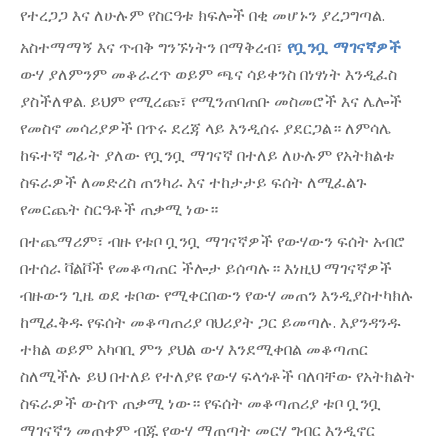
የተረጋጋ እና ለሁሉም የስርዓቱ ክፍሎች በቂ መሆኑን ያረጋግጣል.
አስተማማኝ እና ጥብቅ ግንኙነትን በማቅረብ፣
የቧንቧ ማገናኛዎች
ውሃ ያለምንም መቆራረጥ ወይም ጫና ሳይቀንስ በነፃነት እንዲፈስ
ያስችለዋል. ይህም የሚረጩ፣ የሚንጠባጠቡ መስመሮች እና ሌሎች
የመስኖ መሳሪያዎች በጥሩ ደረጃ ላይ እንዲሰሩ ያደርጋል። ለምሳሌ
ከፍተኛ ግፊት ያለው የቧንቧ ማገናኛ በተለይ ለሁሉም የአትክልቱ
ስፍራዎች ለመድረስ ጠንካራ እና ተከታታይ ፍሰት ለሚፈልጉ
የመርጨት ስርዓቶች ጠቃሚ ነው።
በተጨማሪም፣ ብዙ የቱቦ ቧንቧ ማገናኛዎች የውሃውን ፍሰት አብሮ
በተሰራ ቫልቮች የመቆጣጠር ችሎታ ይሰጣሉ። እነዚህ ማገናኛዎች
ብዙውን ጊዜ ወደ ቱቦው የሚቀርበውን የውሃ መጠን እንዲያስተካክሉ
ከሚፈቅዱ የፍሰት መቆጣጠሪያ ባህሪያት ጋር ይመጣሉ. እያንዳንዱ
ተክል ወይም አካባቢ ምን ያህል ውሃ እንደሚቀበል መቆጣጠር
ስለሚችሉ ይህ በተለይ የተለያዩ የውሃ ፍላጎቶች ባለባቸው የአትክልት
ስፍራዎች ውስጥ ጠቃሚ ነው። የፍሰት መቆጣጠሪያ ቱቦ ቧንቧ
ማገናኛን መጠቀም ብጁ የውሃ ማጠጣት መርሃ ግብር እንዲኖር