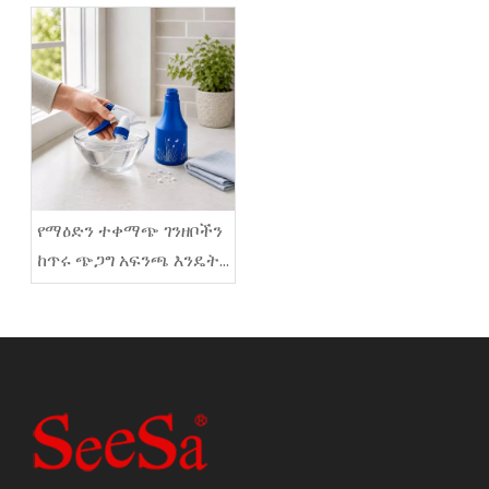
እንደሚነካ
እንደሚፈጥር
የማዕድን ተቀማጭ ገንዘቦችን
ከጥሩ ጭጋግ አፍንጫ እንዴት
ማፅዳት እንደሚቻል