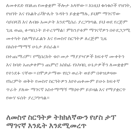
ለመቀደድ የበለጠ የመቋቋም ችሎታ አላቸው። እነዚህ ቁሳቁሶች የዝገት,
የዝገት እና የአልትራቫዮሌት ጉዳትን ይቋቋማሉ, ይህም ማገናኛው
ሳይበላሽ እና ለብዙ አመታት እንደሚሰራ ያረጋግጣል. ይህ ወደ የረጅም
ጊዜ ወጪ ቆጣቢነት ይተረጎማል፣ ምክንያቱም ማገናኛዎን በተደጋጋሚ
መተካት ስለማይፈልጉ እና የመስኖ ስርዓትዎ ለረጅም ጊዜ
በአስተማማኝ ሁኔታ ይሰራል።
በተጨማሪም፣ የሚበረክት ቱቦ መታ ማያያዣዎች ከፍተኛ ሙቀትን
እና ከባድ አጠቃቀምን ጨምሮ አስከፊ የአካባቢ ሁኔታዎችን ለመቋቋም
የተነደፉ ናቸው። በሞቃታማው የበጋ ወራት ወይም በቀዝቃዛው
የክረምት ወቅት የመስኖ ስርዓትዎን እየተጠቀሙም ይሁኑ ከፍተኛ
ጥራት ያለው ማገናኛ አስተማማኝ ማህተም ይይዛል እና የማያቋርጥ
የውሃ ፍሰት ያረጋግጣል።
ለመስኖ ስርዓትዎ ትክክለኛውን የሆስ ታፕ
ማገናኛ እንዴት እንደሚመረጥ